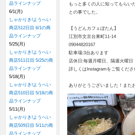
品ラインナップ
もっと多くの人に知ってもらい
6/1(月)
との事でした。
しゃかりき!ようへい
商店512日目 6/1の商
【うどんカフェぼたん】
品ラインナップ
江別市文京台東町11-14
5/25(月)
09044820167
しゃかりき!ようへい
駐車場:3台あります
商店511日目 5/25の商
店休日:毎週月曜日、隔週火曜日
品ラインナップ
詳しくはInstagramをご覧くだ
5/18(月)
しゃかりき!ようへい
ありがとうございました！また
商店510日目 5/18の商
品ラインナップ
5/11(月)
しゃかりき!ようへい
商店509日目 5/11の商
品ラインナップ