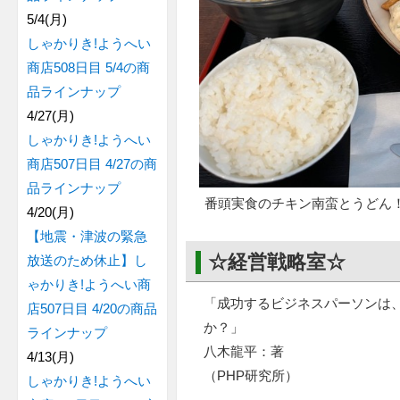
5/4(月)
しゃかりき!ようへい
商店508日目 5/4の商
品ラインナップ
4/27(月)
しゃかりき!ようへい
商店507日目 4/27の商
品ラインナップ
番頭実食のチキン南蛮とうどん
4/20(月)
【地震・津波の緊急
☆経営戦略室☆
放送のため休止】し
ゃかりき!ようへい商
「成功するビジネスパーソンは
店507日目 4/20の商品
か？」
ラインナップ
八木龍平：著
4/13(月)
（PHP研究所）
しゃかりき!ようへい