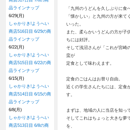
品ラインナップ
「九州のうどんを久しぶりに食
6/29(月)
「懐かしい」と九州の方が来て
しゃかりき!ようへい
いった。
商店516日目 6/29の商
また、柔らかいうどんの方が子
品ラインナップ
ちには好評。
6/22(月)
そして浅沼さんが「これが宮崎
しゃかりき!ようへい
蛮が
商店515日目 6/22の商
定食として味わえます。
品ラインナップ
6/15(月)
定食のごはんはお替り自由。
しゃかりき!ようへい
近くの学生さんたちには、定食
商店514日目 6/15の商
す。
品ラインナップ
6/8(月)
まずは、地域の人に当店を知っ
しゃかりき!ようへい
そしてこれはちょっと大きな夢
商店513日目 6/8の商
を、