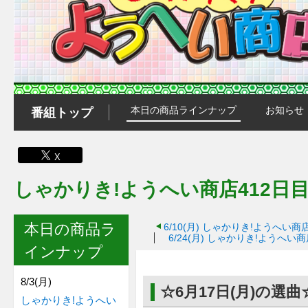
本日の商品ラインナップ
お知らせ
番組トップ
X
しゃかりき!ようへい商店412日目
本日の商品ラ
6/10(月)
しゃかりき!ようへい商店
6/24(月)
しゃかりき!ようへい商店
インナップ
8/3(月)
☆6月17日(月)の選曲
しゃかりき!ようへい