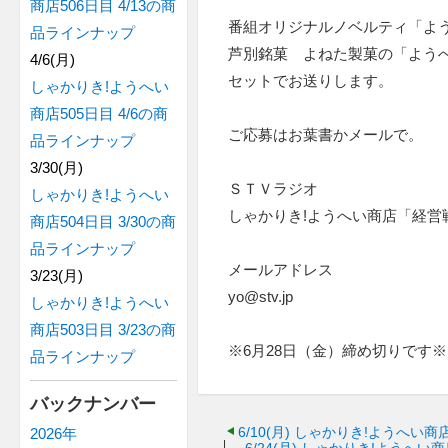
商店506日目 4/13の商
番組オリジナルノベルティ「よ
品ラインナップ
芦別銘菓 よねた製菓の「よう
4/6(月)
セットでお送りします。
しゃかりき!ようへい
商店505日目 4/6の商
ご応募はお葉書かメールで。
品ラインナップ
3/30(月)
ＳＴＶラジオ
しゃかりき!ようへい
しゃかりき!ようへい商店「経営
商店504日目 3/30の商
品ラインナップ
メールアドレス
3/23(月)
yo@stv.jp
しゃかりき!ようへい
商店503日目 3/23の商
※6月28日（金）締め切りです※
品ラインナップ
バックナンバー
6/10(月)
しゃかりき!ようへい商店
2026年
6/24(月)
しゃかりき!ようへい商店