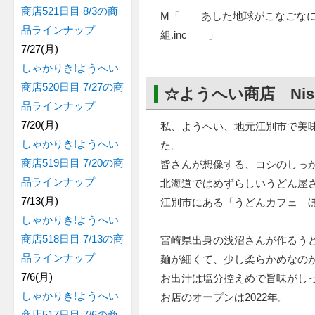
商店521日目 8/3の商
M「 あした地球がこなごな
品ラインナップ
組.inc 」
7/27(月)
しゃかりき!ようへい
商店520日目 7/27の商
☆ようへい商店 Nis
品ラインナップ
7/20(月)
私、ようへい、地元江別市で美
しゃかりき!ようへい
た。
商店519日目 7/20の商
皆さんが想像する、コシのしっ
品ラインナップ
北海道ではめずらしいうどん屋
7/13(月)
江別市にある「うどんカフェ 
しゃかりき!ようへい
商店518日目 7/13の商
宮崎県出身の浅沼さんが作るう
品ラインナップ
麺が細くて、少し柔らかめなの
7/6(月)
お出汁は塩分控えめで旨味がし
しゃかりき!ようへい
お店のオープンは2022年。
商店517日目 7/6の商