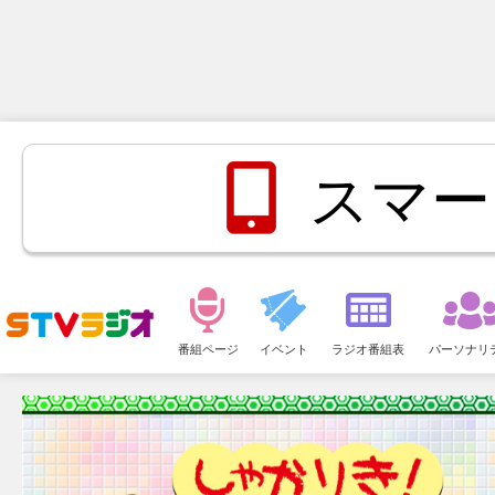
スマー
メ
ニ
番組ページ
イベント
ラジオ番組表
パーソナリ
ュ
ー