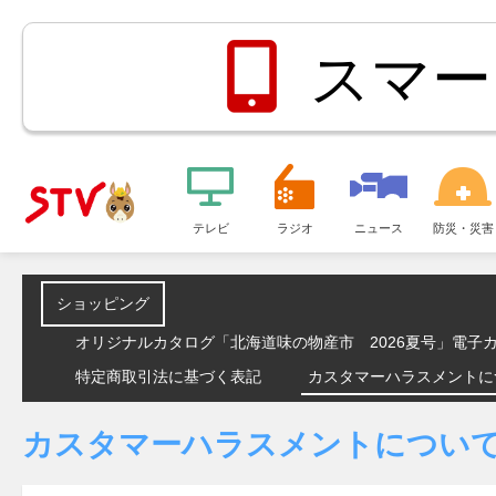
スマー
メ
ニ
テレビ
ラジオ
ニュース
防災・災害
ＳＴＶ札
ュ
ー
幌テレビ
ショッピング
オリジナルカタログ「北海道味の物産市 2026夏号」電子
特定商取引法に基づく表記
カスタマーハラスメントに
カスタマーハラスメントについ