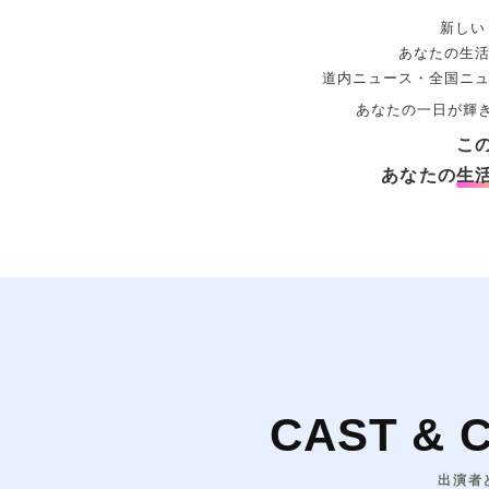
新しい
あなたの生
道内ニュース・全国ニ
あなたの一日が輝
こ
あなたの
生
CAST & 
出演者