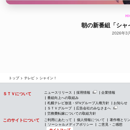
H
朝の新番組「シャ
2026年
トップ
テレビ
シャイン！
ニュースリリース
採用情報
企業情報
ＳＴＶについて
番組向上への取組み
札幌テレビ放送・STVグループ人権方針
お知らせ
ＳＴＶグループ
広告会社のみなさまへ
労務費転嫁についての取組方針
このサイトについて
ご利用にあたって
個人情報について
著作権とリ
ソーシャルメディアポリシー
ご意見・ご感想
サイトマップ