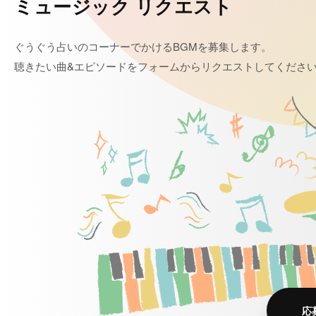
ミュージック リクエスト
ぐうぐう占いのコーナーでかけるBGMを募集します。
聴きたい曲&エピソードをフォームからリクエストしてくださ
応