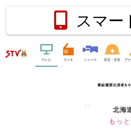
スマー
メ
ニ
ュ
テレビ
ラジオ
ニュース
防災・災害
アナ
ＳＴＶ
ー
札幌テ
レビ
番組概要
出演者&
“
北海
もっと