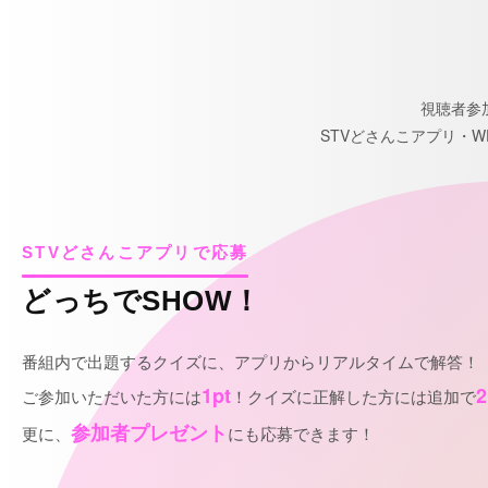
視聴者参
STVどさんこアプリ・
STVどさんこアプリで応募
どっちでSHOW！
番組内で出題するクイズに、アプリからリアルタイムで解答！
1pt
2
ご参加いただいた方には
！クイズに正解した方には追加で
参加者プレゼント
更に、
にも応募できます！