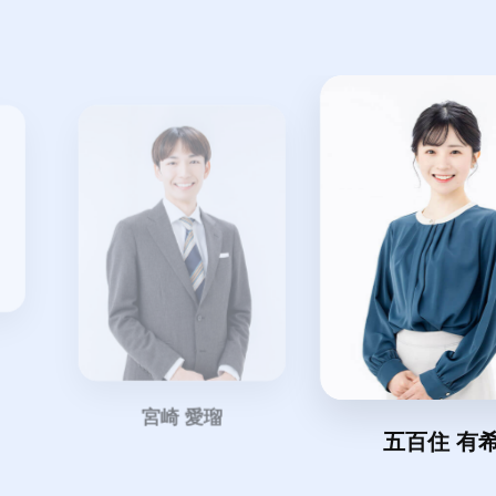
宮崎 愛瑠
五百住 有希