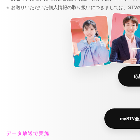
お送りいただいた個人情報の取り扱いにつきましては、STV
応
mySTV
データ放送で実施