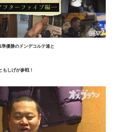
1準優勝のドンデコルテ達と
ともしげが参戦！
。