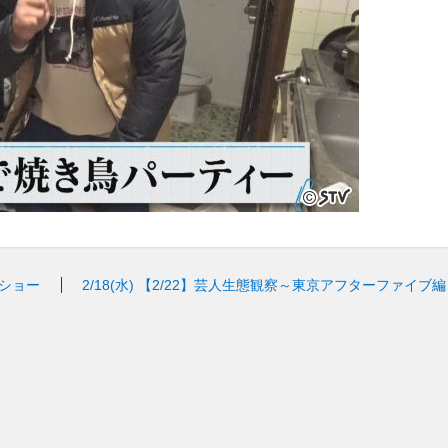
撲ショー
2/18(水)
【2/22】芸人生態観察～東京アフターファイブ編