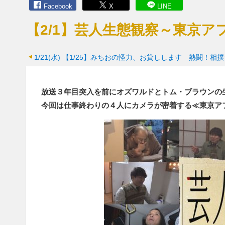
Facebook
X
LINE
【2/1】芸人生態観察～東京ア
1/21(水)
【1/25】みちおの怪力、お貸しします 熱闘！相
放送３年目突入を前にオズワルドとトム・ブラウンの
今回は仕事終わりの４人にカメラが密着する≪東京ア