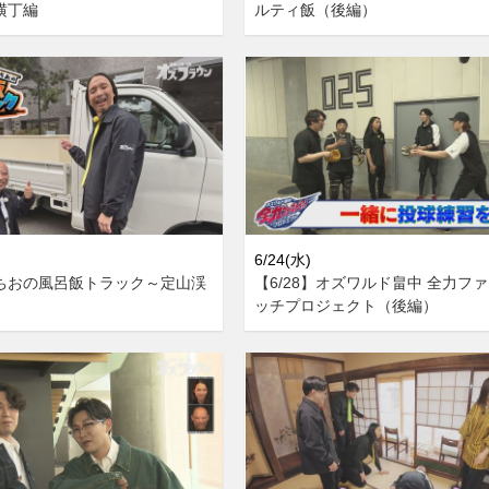
横丁編
ルティ飯（後編）
6/24(水)
みちおの風呂飯トラック～定山渓
【6/28】オズワルド畠中 全力フ
ッチプロジェクト（後編）