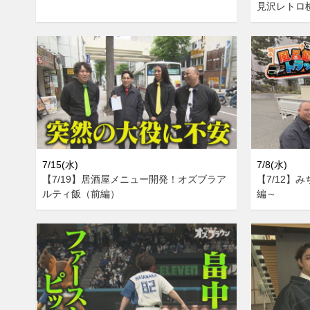
見沢レトロ
7/15(水)
7/8(水)
【7/19】居酒屋メニュー開発！オズブラア
【7/12】
ルティ飯（前編）
編～