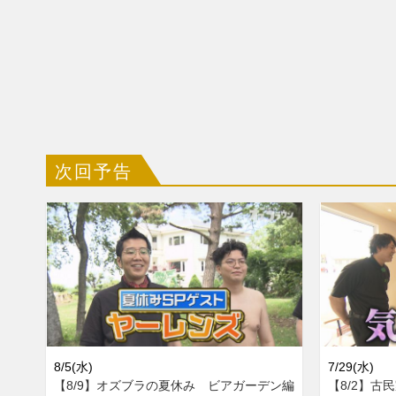
次回予告
8/5(水)
7/29(水)
【8/9】オズブラの夏休み ビアガーデン編
【8/2】古