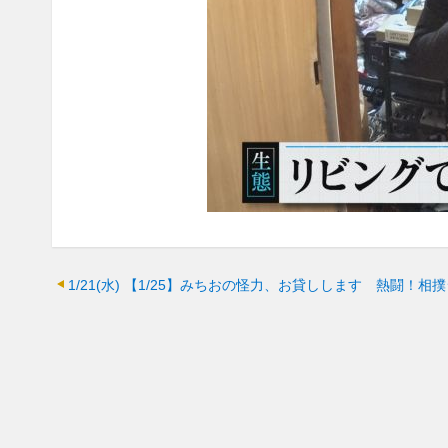
1/21(水)
【1/25】みちおの怪力、お貸しします 熱闘！相