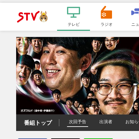
メ
ニ
テレビ
ラジオ
ニ
ＳＴＶ札
ュ
ー
幌テレビ
次回予告
出演者
お知ら
番組トップ