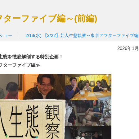
フターファイブ編～(前編)
撲ショー
2/18(水)
【2/22】芸人生態観察～東京アフターファイブ編
2026年1月
生態を徹底解剖する特別企画！
フターファイブ編≫