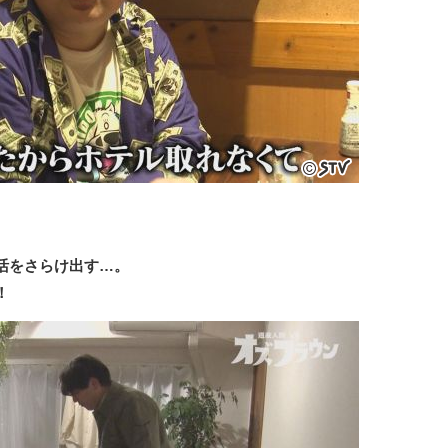
活をさらけ出す…。
！