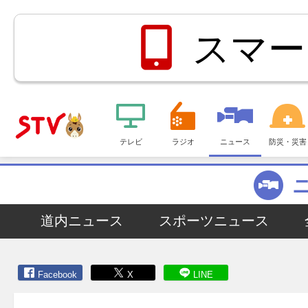
スマー
メ
ニ
テレビ
ラジオ
ニュース
防災・災害
ＳＴＶ札
ュ
ー
幌テレビ
道内ニュース
スポーツニュース
Facebook
X
LINE