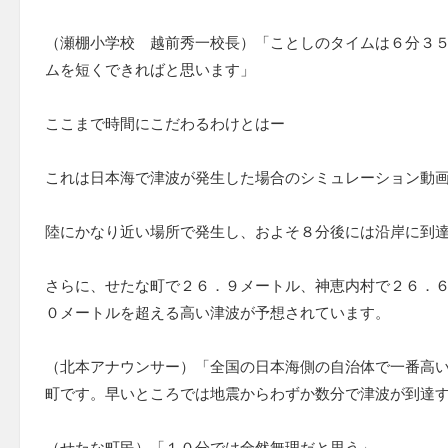
（瀬棚小学校 越前秀一校長）「ことしのタイムは６分３
ムを短くできればと思います」
ここまで時間にこだわるわけとはー
これは日本海で津波が発生した場合のシミュレーション動
陸にかなり近い場所で発生し、およそ８分後には沿岸に到
さらに、せたな町で２６．９メートル、神恵内村で２６．
０メートルを超える高い津波が予想されています。
（北本アナウンサー）「全国の日本海側の自治体で一番高
町です。早いところでは地震からわずか数分で津波が到達
（せたな町民）「１０分では全然無理だと思う」