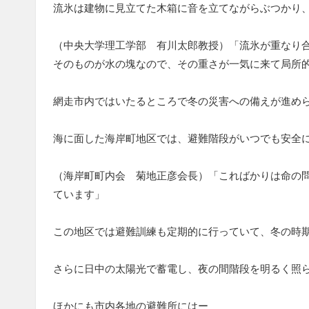
流氷は建物に見立てた木箱に音を立てながらぶつかり
（中央大学理工学部 有川太郎教授）「流氷が重なり
そのものが水の塊なので、その重さが一気に来て局所
網走市内ではいたるところで冬の災害への備えが進め
海に面した海岸町地区では、避難階段がいつでも安全
（海岸町町内会 菊地正彦会長）「こればかりは命の
ています」
この地区では避難訓練も定期的に行っていて、冬の時
さらに日中の太陽光で蓄電し、夜の間階段を明るく照
ほかにも市内各地の避難所にはー