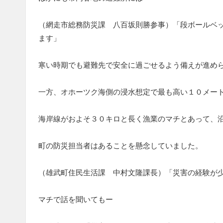
（網走市総務防災課 八百坂則勝参事）「段ボールベ
ます」
寒い時期でも避難先で安全に過ごせるよう備えが進め
一方、オホーツク海側の浸水想定で最も高い１０メー
海岸線がおよそ３０キロと長く漁業のマチとあって、
町の防災担当者はあることを懸念していました。
（雄武町住民生活課 中村文隆課長）「災害の経験が
マチで話を聞いてもー