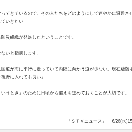
なってきているので、その人たちをどのようにして速やかに避難さ
していきたい」
主防災組織が発足したということです。
せないと指摘します。
に国道が海に平行に走っていて内陸に向かう道が少ない。現在避難
を視野に入れても良い」
というとき」のために日頃から備えを進めておくことが大切です。
「ＳＴＶニュース」
6/26(水)1