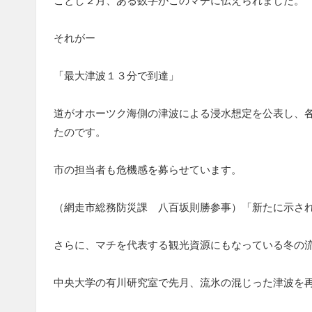
ことし２月、ある数字がこのマチに伝えられました。
それがー
「最大津波１３分で到達」
道がオホーツク海側の津波による浸水想定を公表し、
たのです。
市の担当者も危機感を募らせています。
（網走市総務防災課 八百坂則勝参事）「新たに示さ
さらに、マチを代表する観光資源にもなっている冬の
中央大学の有川研究室で先月、流氷の混じった津波を