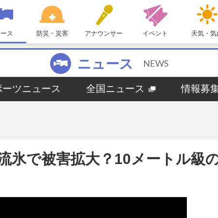
ュース
防災・災害
アナウンサー
イベント
天気・気
ニュース
NEWS
ポーツニュース
全国ニュース
情報募
流氷で被害拡大？10メートル級