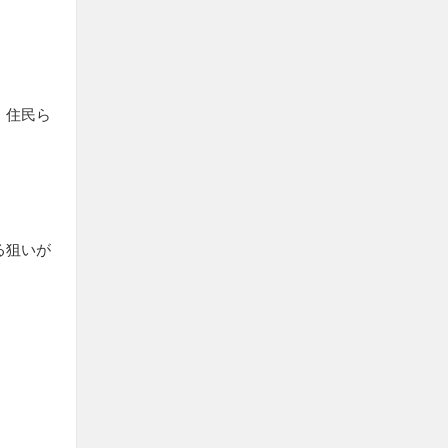
、住民ら
る狙いが