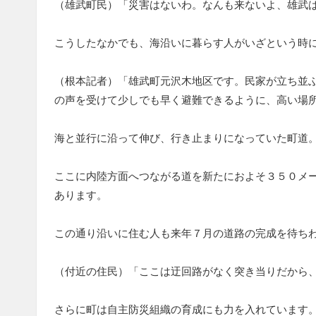
（雄武町民）「災害はないわ。なんも来ないよ、雄武
こうしたなかでも、海沿いに暮らす人がいざという時
（根本記者）「雄武町元沢木地区です。民家が立ち並
の声を受けて少しでも早く避難できるように、高い場
海と並行に沿って伸び、行き止まりになっていた町道
ここに内陸方面へつながる道を新たにおよそ３５０メ
あります。
この通り沿いに住む人も来年７月の道路の完成を待ち
（付近の住民）「ここは迂回路がなく突き当りだから
さらに町は自主防災組織の育成にも力を入れています