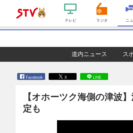
メ
ニ
テレビ
ラジオ
ニ
ＳＴＶ札
ュ
ー
幌テレビ
道内ニュース
ス
Facebook
X
LINE
【オホーツク海側の津波】
定も