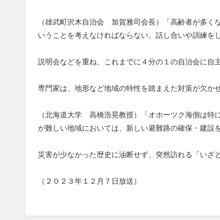
（雄武町沢木自治会 加賀雅司会長）「高齢者が多く
いうことを考えなければならない。話し合いや訓練を
説明会などを重ね、これまでに４分の１の自治会に自
専門家は、地形など地域の特性を踏まえた対策が欠か
（北海道大学 高橋浩晃教授）「オホーツク海側は特
が難しい地域においては、新しい避難路の確保・建設
災害が少なかった歴史に油断せず、突然訪れる「いざ
（２０２３年１２月７日放送）