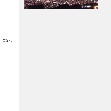
かになっ
。