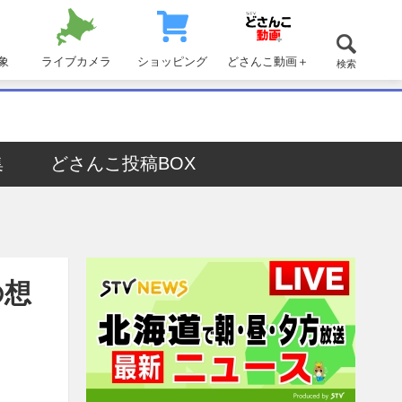
象
ライブカメラ
ショッピング
どさんこ動画＋
検索
集
どさんこ投稿BOX
の想