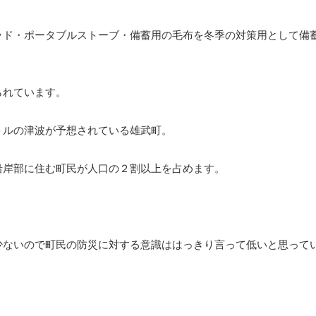
ッド・ポータブルストーブ・備蓄用の毛布を冬季の対策用として備
られています。
トルの津波が予想されている雄武町。
沿岸部に住む町民が人口の２割以上を占めます。
少ないので町民の防災に対する意識ははっきり言って低いと思って