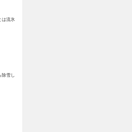
とは流氷
ら除雪し