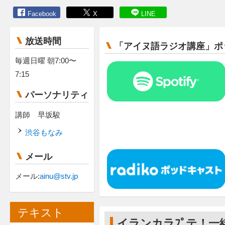
Facebook
X
LINE
放送時間
「アイヌ語ラジオ講座」ポ
毎週日曜 朝7:00〜
7:15
パーソナリティ
講師 早坂駿
渋谷もなみ
メール
メール:
ainu@stv.jp
テキスト
イランカラﾌﾟテ！