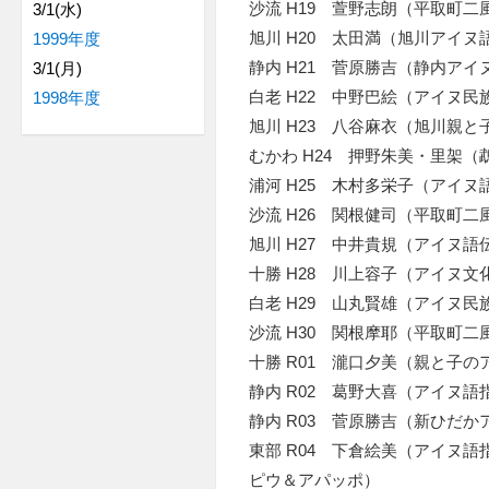
沙流 H19 萱野志朗（平取町
3/1(水)
旭川 H20 太田満（旭川アイヌ
1999年度
静内 H21 菅原勝吉（静内アイ
3/1(月)
白老 H22 中野巴絵（アイヌ民
1998年度
旭川 H23 八谷麻衣（旭川親
むかわ H24 押野朱美・里架
浦河 H25 木村多栄子（アイ
沙流 H26 関根健司（平取町
旭川 H27 中井貴規（アイヌ語
十勝 H28 川上容子（アイヌ文
白老 H29 山丸賢雄（アイヌ民
沙流 H30 関根摩耶（平取町
十勝 R01 瀧口夕美（親と子
静内 R02 葛野大喜（アイヌ語
静内 R03 菅原勝吉（新ひだ
東部 R04 下倉絵美（アイヌ語
ピウ＆アパッポ）