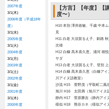
2007年度
【方言】【年度】【
3/1(木)
度〜）
2006年度（平成18年
H10 本別 澤井政敏、千歳 中本
度）
見
3/1(水)
H11 白老 大須賀るえ子、釧路 
2005年度
次雄
3/1(火)
H12 白糠 髙木喜久恵、浦河 堀
2004年度
サダ
3/1(月)
H13 白老 大須賀るえ子、登
2003年度
H14 白糠 髙木喜久恵（白糠ア
3/1(土)
川アイヌ語教室）
2002年度
沙流 H15 萱野茂（平取町二
3/1(金)
旭川 H16 太田満（旭川アイヌ
2001年度
静内 H17 菅原勝吉（静内アイ
3/1(木)
様似 H18 熊谷カネ（様似アイ
2000年度