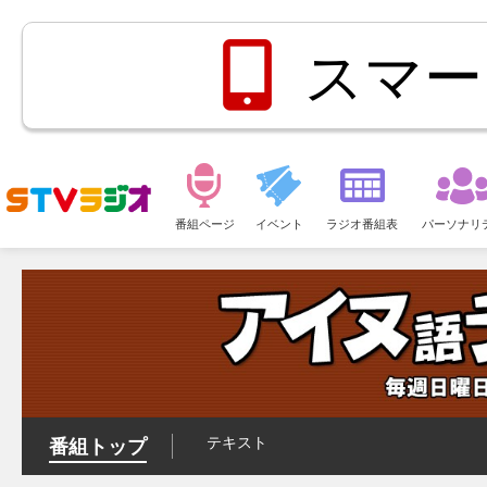
スマー
メ
ニ
番組ページ
イベント
ラジオ番組表
パーソナリ
ュ
ー
テキスト
番組トップ