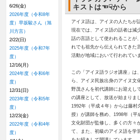
6/26(金)
キストは☜☟から
2026年度（令和8年
アイヌ語は、アイヌの人たちが
度）早坂駿さん（旭
現在では、アイヌ語の話者は減
川方言）
話の言語として使われることが
2/22(日)
れでも祖先から伝えられてきた
2025年度（令和7年
活動が地域において行われてい
度）
12/16(月)
この「アイヌ語ラジオ講座」は、1
2024年度（令和6年
ら、アイヌ民族出身のアイヌ文
度）
野茂さんを初代講師にお迎えし
12/31(日)
の講座として、放送が始まりま
2023年度（令和5年
1992年（平成４年）からは藤
度）
授）が講師を務め、1998年（平
12/23(金)
文化財団が監修し、多くの方々
2022年度（令和4年
て、また、初級のアイヌ語を学
度）
をお招きして開講しています。