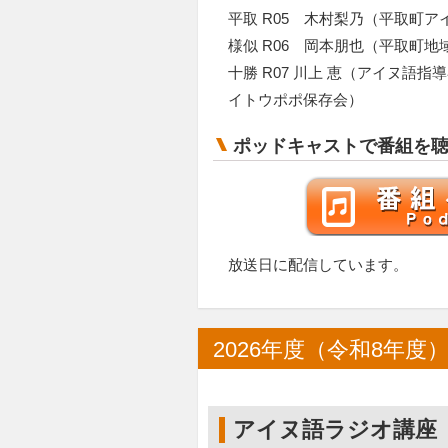
平取 R05 木村梨乃（平取町
様似 R06 岡本朋也（平取町
十勝 R07 川上 恵（アイヌ語指
イトウポポ保存会）
ポッドキャストで番組を
放送日に配信しています。
2026年度（令和8年
アイヌ語ラジオ講座