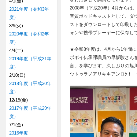
4/1(金)
2008年（平成20年）4月からは
2021年度（令和3年
音質ポッドキャストとして、ダ
度）
ストをダウンロートして印刷し
3/9(火)
ォンや携帯プレーヤーに保存し
2020年度（令和2年
度）
★令和8年度は、4月から1年間
4/4(土)
ポポイ伝承課職員の早坂駿さん
2019年度（平成31年
言」を学びます。久しぶりの旭
度）
ウトゥラノアリキキアンロｸ！
2/10(日)
2018年度（平成30年
度）
12/15(金)
2017年度（平成29年
度）
7/1(金)
2016年度