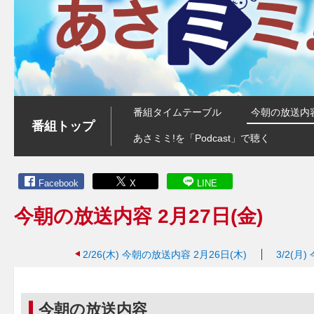
番組タイムテーブル
今朝の放送内
番組トップ
あさミミ!を「Podcast」で聴く
Facebook
X
LINE
今朝の放送内容 2月27日(金)
2/26(木)
今朝の放送内容 2月26日(木)
3/2(月)
今朝の放送内容