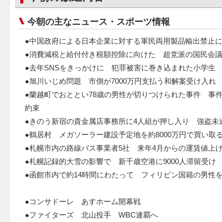
今朝の主なニュース・スポーツ情報
●中国政府による日本企業に対する軍民両用製品輸出禁止
●消費減税と給付付き税額控除に向けた 超党派の国民会
●去年SNSをきっかけに 犯罪被害に巻き込まれた小学生 
●旭川いじめ問題 市側が7000万円支払う和解案受け入れ
●蘭越町でおととい78歳の男性が切りつけられた事件 事
約束
●きのう新宿の貴金属店事務所に4人組が押し入り 強盗未
●鶴居村 メガソーラー建設予定地を約8000万円で買い取
●札幌市内の路線バス事業者5社 来年4月からの運賃値上
●札幌記録的大雪の影響で 新千歳空港に9000人滞留受け
●函館市内で約14時間にわたって フィリピン国籍の男性
●コンサドーレ あすホーム開幕戦
●ファイターズ 北山投手 WBC連覇へ