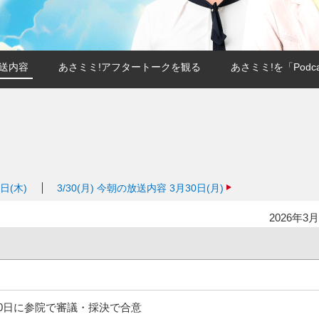
送内容
あさミミ!アフタートークを観る
あさミミ!を「Podc
日(木)
3/30(月)
今朝の放送内容 3月30日(月)
2026年3月
0日に参院で審議・採決で合意