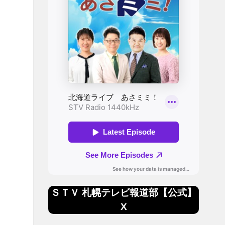
ＳＴＶ 札幌テレビ報道部【公式】
X