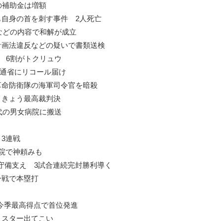
の補助金は増額
も自身の首を刺す事件 2人死亡
うなどの内容で和解が成立
計画法違反などの疑いで書類送検
 6割がトクリュウ
交通省にリコール届け
革命防衛隊の海軍司令官を暗殺
 きょう最高裁判決
代の男女病院に搬送
3連戦
院で神頼みも
の守備支え 3試合連続完封勝利導く
ー戦で本塁打
今季最高得点で首位発進
ミスター出てこい