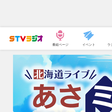
メ
ニ
番組ページ
イベント
ラ
ュ
ー