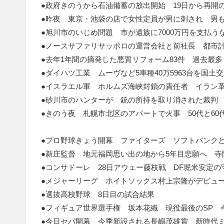
●政府きのうから石油備蓄の放出開始 19日から再開
●昨夜 東京・池袋の店で女性定員が男に刺され 男
●旭川市のいじめ問題 市が遺族に7000万円を支払
●ノースサファリサッポロの運営会社と前社長 都市
●去年1年間の摘発した悪質リフォーム83件 過去最多
●ダイハツ工業 ムーヴなど5車種40万5963台を国土
●イスラエル軍 ホルムズ海峡封鎖の責任者 イラン
●砂川市のハンターが 銃の所持を取り消された裁判
●きのう夜 札幌市北区のアパートで火事 50代と60
●プロ野球きょう開幕 ファイターズ ソフトバンクと
●新庄監督 地元福岡思い出の地から5年目悲願へ 寺
●コンサドーレ 28日アウェー藤枝戦 DF堀米安定
●メジャーリーグ ホイトソックス村上宗隆がデビュ
●選抜高校野球 8日目の試合結果
●フィギュア世界選手権 坂本花織 現役最後のSP 
●今日セパ開幕 今季新設される長嶋茂雄賞 新時代