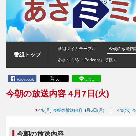
番組タイムテーブル
今朝の放送内
番組トップ
あさミミ!を「Podcast」で聴く
Facebook
X
LINE
今朝の放送内容 4月7日(火)
4/6(月)
今朝の放送内容 4月6日(月)
4/8(水)
今
今朝の放送内容