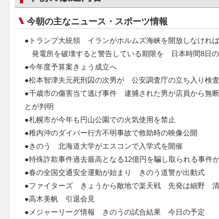
今朝の主なニュース・スポーツ情報
●トランプ大統領 イランがホルムズ海峡を開放しなけれ
発電所を破壊すると警告している期限を 日本時間8日の
●今年度予算案きょう成立へ
●松本智津夫元死刑囚の次男が 公安調査庁の立ち入り検
●千歳市の傷害当て逃げ事件 逮捕された男が店員から無
とが判明
●札幌市が今年も円山公園での火気使用を禁止
●稚内沖のダイバー行方不明事故で救助時の映像公開
●きのう 北海道大学がエスコンで入学式を開催
●特殊詐欺事件過去最高となる12億円を騙し取られる事件
●春の全国交通安全運動が始まり きのう道警が出動式
●ファイターズ きょうから敵地で楽天戦 先発は細野 
●高木美帆 引退会見
●メジャーリーグ情報 きのうの試合結果 今日の予定