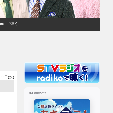
ast」で聴く
22日(水)