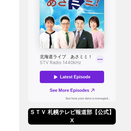
ＳＴＶ 札幌テレビ報道部【公式】
X