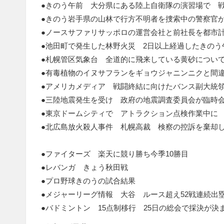
●きのう午前 大分県にある陸上自衛隊の演習場で 
●きのう岩手県の山林で行方不明者を捜索中の警察官
●ノースサファリサッポロの運営会社と前社長を都市
●池田町で発生した林野火災 2日以上経過したきのう
●札幌管区気象台 全道的に飛来している黄砂につ
●有毒植物のイヌサフランをギョウジャニンニクと間違
●アメリカメディア 戦闘終結に向けたバンス副大統
●三陸地震発生を受け 政府の地震調査委員会が臨時
●東京ドームシティで アトラクション点検作業中に
●北広島放火殺人事件 札幌高裁 検察の控訴を棄却
●ファイターズ 楽天に競り勝ち今季10勝目
●レバンガ きょう秋田戦
●プロ野球きのうの試合結果
●メジャーリーグ情報 大谷 ルース超え52戦連続出
●バドミントン 15点制移行 25日の総会で採決が決