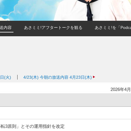
送内容
あさミミ!アフタートークを観る
あさミミ!を「Podc
日(火)
4/23(木)
今朝の放送内容 4月23日(木)
2026年4月
移転3原則」とその運用指針を改定