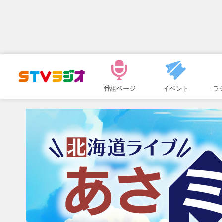
メ
ニ
番組ページ
イベント
ラ
ュ
ー