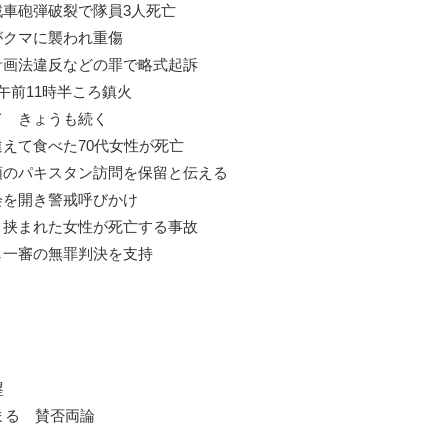
戦車砲弾破裂で隊員3人死亡
がクマに襲われ重傷
計画法違反などの罪で略式起訴
午前11時半ころ鎮火
いて きょうも続く
えて食べた70代女性が死亡
領のパキスタン訪問を保留と伝える
会を開き警戒呼びかけ
 挟まれた女性が死亡する事故
し一審の無罪判決を支持
塁
まる 賛否両論