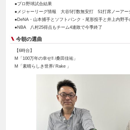
●プロ野球試合結果
●メジャーリーグ情報 大谷5打数無安打 51打席ノーアー
●DeNA・山本捕手とソフトバンク・尾形投手と井上内野手
●NBA 八村25得点もチーム4連敗で今季終了
今朝の選曲
【6時台】
M「100万年の幸せ‼ /桑田佳祐」
M「素晴らしき世界/ Rake 」