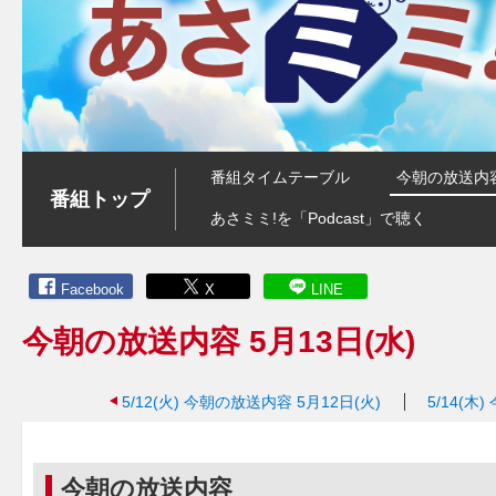
番組タイムテーブル
今朝の放送内
番組トップ
あさミミ!を「Podcast」で聴く
Facebook
X
LINE
今朝の放送内容 5月13日(水)
5/12(火)
今朝の放送内容 5月12日(火)
5/14(木)
今朝の放送内容