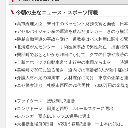
今朝の主なニュース・スポーツ情報
●高市総理大臣 来日中のベッセント財務長官と面会 日
●アゼルバイジャン産の原油を積んだタンカー きのう横
●磐越自動車道の事故を受け 道教委はバス利用に関する
●北海道がんセンター 手術医療事故で男性死亡 損害賠
●興部町でおとといから昨日にかけて クマの目撃や痕跡
●十勝オホーツク自動車道で走行中の車両から出火 一時
●美幌町で30℃に迫る暑さ 道内では高齢者3人が熱中症の
●介護人材不足の旭川市 人材確保に向け 東京の企業と
●ニセ警察詐欺 札幌市西区の70代男性 7000万円の金塊
●ファイターズ 接戦制し3連勝
●コンサドーレ 田川と西野 Jオールスターに選出
●レバンガ 冨永B1トップ10選手に選出
●大相撲夏場所3日目 V2狙う霧島3連勝 一山本は2敗に