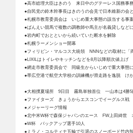
●高市総理大臣はきのう 来日中のグテーレス国務事
●自民党の鈴木幹事長はきのうの会見で日本維新の会
●札幌市教育委員会は いじめ重大事態の該当する事案
●ばんえい競馬で複数の調教師や馬主が名義貸しなど
●岩内町でおとといから続いていた断水を解除
●札幌ラーメンショー開幕
●フィリピン・マルコス大統領 NNNなどの取材に「
●LIXILはトイレやキッチンなどを8月以降順次値上げ
●網走市教育委員会で 同級生からいじめで重大事態
●帯広空港で航空大学校の訓練機が滑走路を逸脱 け
●大相撲夏場所 9日目 霧島単独首位 一山本は4勝5
●ファイターズ きょうからエスコンでイーグルス戦
●メジャーリーグ情報
●北中米W杯で森保ジャパンのエース FW上田綺世 
●W杯 バックアップ選手10人
●ミラノ・コルティナ五輪で引退のスノーボード竹内