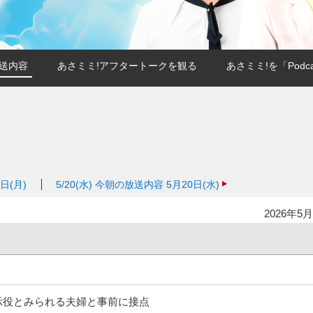
送内容
あさミミ!アフタートークを観る
あさミミ!を「Podc
日(月)
5/20(水)
今朝の放送内容 5月20日(水)
2026年5月
示役とみられる夫婦と事前に接点