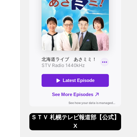
ＳＴＶ 札幌テレビ報道部【公式】
X