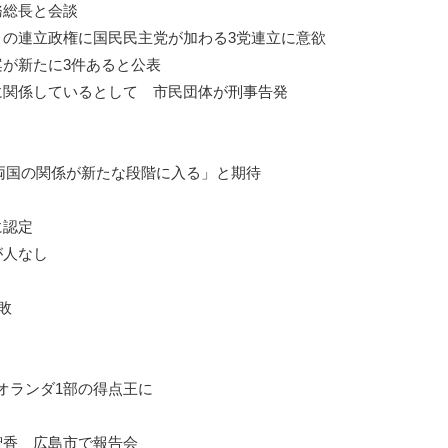
務総長と会談
との連立政権に国民民主党が加わる3党連立に意欲
が新たに3件あると公表
に関係しているとして 市民団体が刑事告発
両国の関係が新たな段階に入る」と期待
に認定
が人なし
敗
オランダ1部の得点王に
智香 広島市で報告会