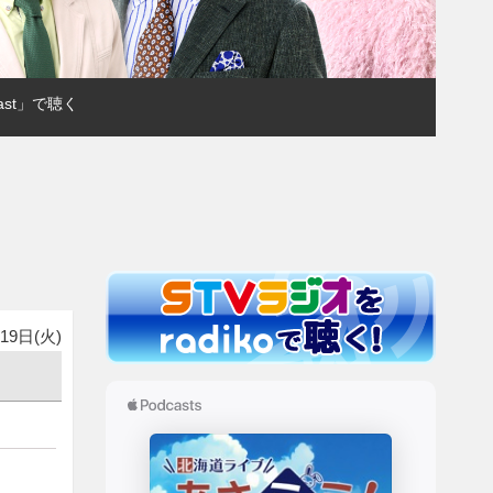
ast」で聴く
19日(火)