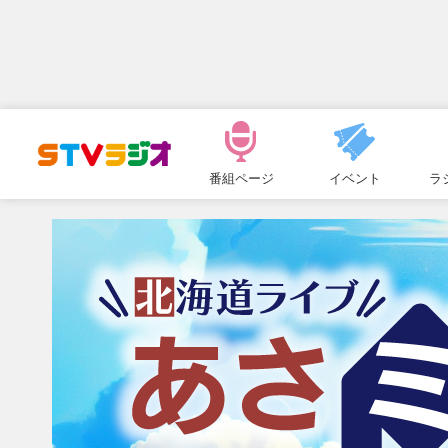
メ
ニ
番組ページ
イベント
ラ
ュ
ー