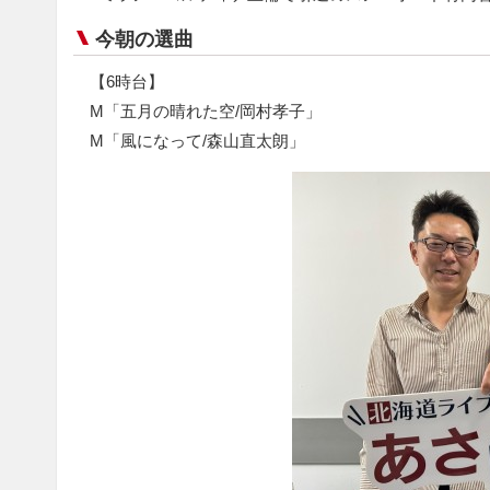
今朝の選曲
【6時台】
M「五月の晴れた空/岡村孝子」
M「風になって/森山直太朗」