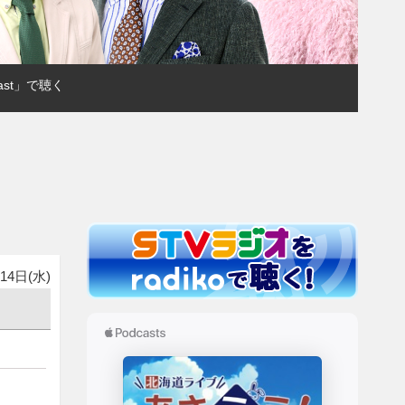
ast」で聴く
14日(水)