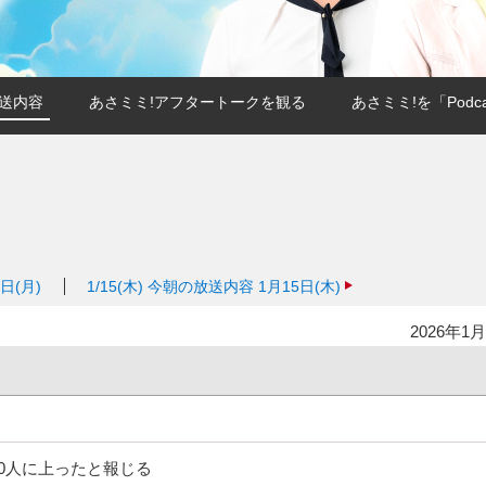
送内容
あさミミ!アフタートークを観る
あさミミ!を「Podc
日(月)
1/15(木)
今朝の放送内容 1月15日(木)
2026年1月
0人に上ったと報じる