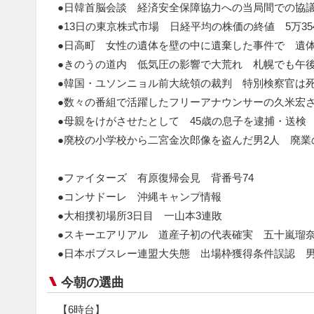
●日韓首脳会談 経済安全保障協力への当局間での協
●13日の東京株式市場 日経平均の株価の終値 5万35
●日高町 女性の遺体を壁の中に遺棄した事件で 遺体
●きのうの道内 低気圧の影響で大荒れ 札幌でも午
●韓国・ユソンニョル前大統領の裁判 特別検察官は
●数々の番組で活躍したフリーアナウンサーの久米宏
●母親をけがさせたとして 45歳の息子を逮捕・送検
●廃校の小学校から二宮金次郎像を盗んだ男2人 廃業
●ファイターズ 有原復帰会見 背番号74
●コンサドーレ 沖縄キャンプ情報
●大相撲初場所3日目 一山本3連敗
●スキーエアリアル 道産子初の代表確実 五十嵐瑠
●日本ボブスレー連盟大失態 出場枠獲得条件誤認 男
今朝の選曲
【6時台】