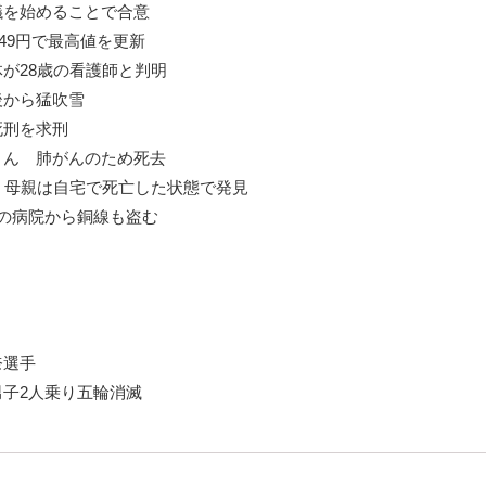
議を始めることで合意
49円で最高値を更新
が28歳の看護師と判明
後から猛吹雪
死刑を求刑
さん 肺がんのため死去
 母親は自宅で死亡した状態で発見
の病院から銅線も盗む
奈選手
子2人乗り五輪消滅