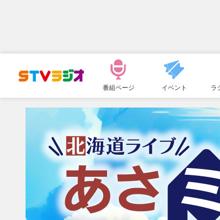
メ
ニ
番組ページ
イベント
ラ
ュ
ー