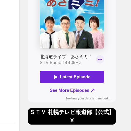
ＳＴＶ 札幌テレビ報道部【公式】
X