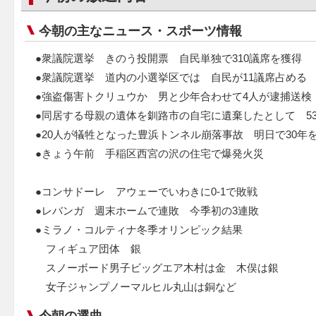
今朝の主なニュース・スポーツ情報
●衆議院選挙 きのう投開票 自民単独で310議席を獲得
●衆議院選挙 道内の小選挙区では 自民が11議席占める
●強盗傷害トクリュウか 男と少年合わせて4人が逮捕送検
●同居する母親の遺体を釧路市の自宅に遺棄したとして 5
●20人が犠牲となった豊浜トンネル崩落事故 明日で30年
●きょう午前 手稲区西宮の沢の住宅で爆発火災
●コンサドーレ アウェーでいわきに0-1で敗戦
●レバンガ 週末ホームで連敗 今季初の3連敗
●ミラノ・コルティナ冬季オリンピック結果
フィギュア団体 銀
スノーボード男子ビッグエア木村は金 木俣は銀
女子ジャンプノーマルヒル丸山は銅など