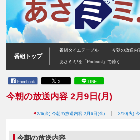
番組タイムテーブル
今朝の放送内
番組トップ
あさミミ!を「Podcast」で聴く
Facebook
X
LINE
今朝の放送内容 2月9日(月)
2/6(金)
今朝の放送内容 2月6日(金)
2/10(火)
今
今朝の放送内容