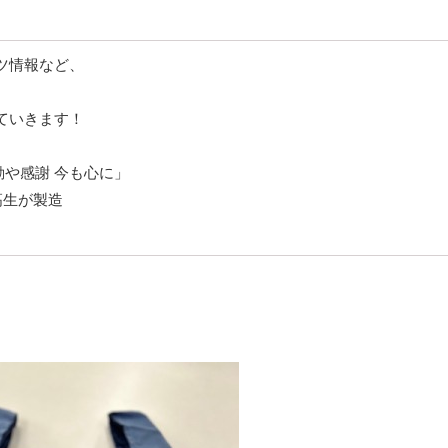
ツ情報など、
ていきます！
動や感謝 今も心に」
農高生が製造