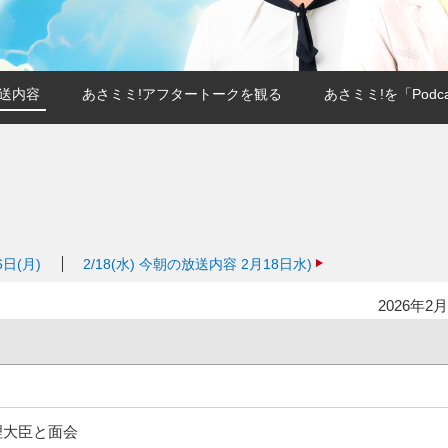
送内容
あさミミ!アフタートークを観る
あさミミ!を「Podc
日(月)
2/18(水)
今朝の放送内容 2月18日水)
2026年2月
理大臣と面会