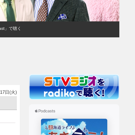
ast」で聴く
17日(火)