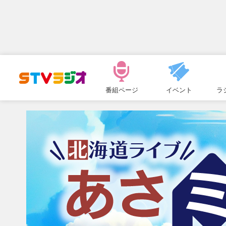
メ
ニ
番組ページ
イベント
ラ
ュ
ー