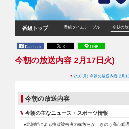
番組タイムテーブル
今朝の放
番組トップ
Facebook
X
LINE
今朝の放送内容 2月17日火)
2/16(月)
今朝の放送内容 2月16
今朝の放送内容
今朝の主なニュース・スポーツ情報
●北朝鮮による拉致被害者の家族らが きのう高市総