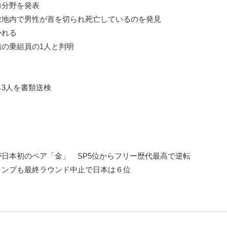
力分野を発表
敷地内で男性が首を切られ死亡しているのを発見
かれる
の乗組員の1人と判明
3人を書類送検
日本初のペア「金」 SP5位からフリー歴代最高で逆転
ャンプも最終ラウンド中止で日本は６位