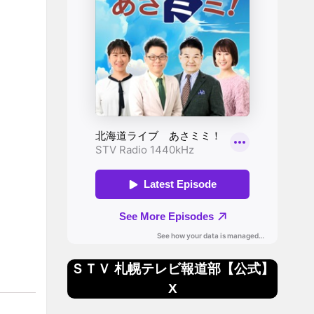
ＳＴＶ 札幌テレビ報道部【公式】
X