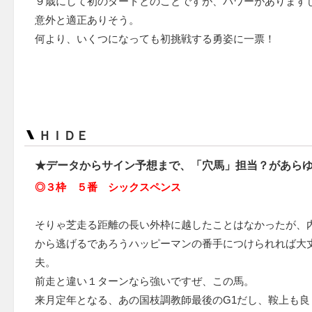
９歳にして初のダートとのことですが、パワーがあります
意外と適正ありそう。
何より、いくつになっても初挑戦する勇姿に一票！
ＨＩＤＥ
★データからサイン予想まで、「穴馬」担当？があら
◎３枠 ５番 シックスペンス
そりゃ芝走る距離の長い外枠に越したことはなかったが、
から逃げるであろうハッピーマンの番手につけられれば大
夫。
前走と違い１ターンなら強いですぜ、この馬。
来月定年となる、あの国枝調教師最後のG1だし、鞍上も良