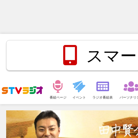
スマー
メ
ニ
番組ページ
イベント
ラジオ番組表
パーソナリ
ュ
ー