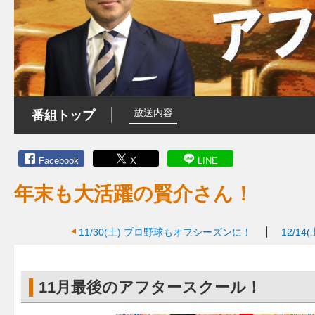
放送内容
番組トップ
Facebook
X
LINE
年末も大活躍の賢介さん！
11/30(土)
プロ野球もオフシーズンに！
12/14(
11月最後のアフタースクール！