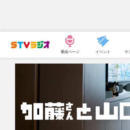
メ
ニ
番組ページ
イベント
ラ
ュ
ー