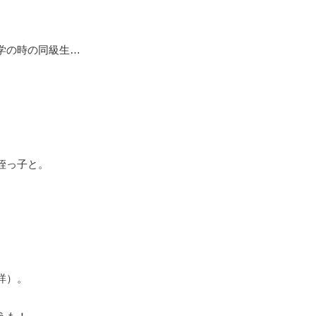
学の時の同級生…
姪っ子と。
詳）。