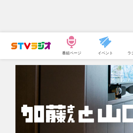
メ
ニ
番組ページ
イベント
ラ
ュ
ー