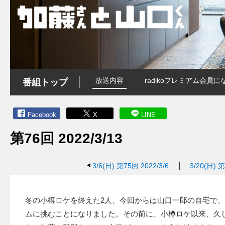
放送内容
radikoプレミアム会
番組トップ
Facebook
X
LINE
第76回 2022/3/13
3/6(日)
第75回 2022/3/6
3/20(日)
第
冬の小樽ロケを終えた2人、今回からは山口一郎の自宅で
ムに挑むことになりました。その前に、小樽ロケ以来、久