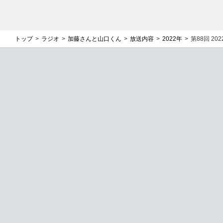
トップ
ラジオ
加藤さんと山口くん
放送内容
2022年
第88回 2022