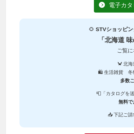
電子カタ
🌻
STVショッピ
「北海道 味
ご覧に
🦀 北
🛍️ 生活雑貨
多数
📮「カタログを
無料で
📥 下記ご