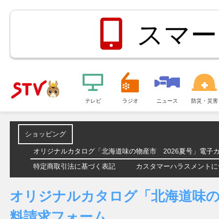
スマー
メ
ニ
テレビ
ラジオ
ニュース
防災・災害
ＳＴＶ札
ュ
ー
幌テレビ
ショッピング
オリジナルカタログ「北海道味の物産市 2026夏号」電子
特定商取引法に基づく表記
カスタマーハラスメントに
オリジナルカタログ「北海道味の
料請求フォーム