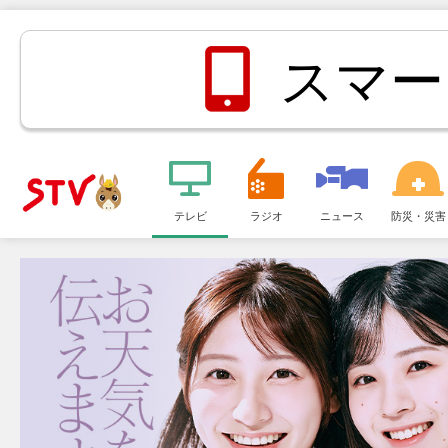
スマー
メ
ニ
テレビ
ラジオ
ニュース
防災・災害
ＳＴＶ札
ュ
ー
幌テレビ