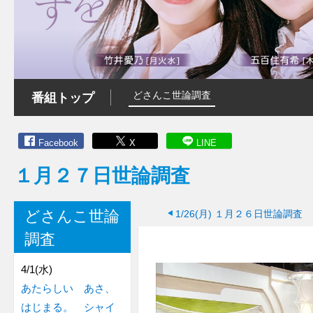
どさんこ世論調査
番組トップ
Facebook
X
LINE
１月２７日世論調査
どさんこ世論
1/26(月)
１月２６日世論調査
調査
4/1(水)
あたらしい あさ、
はじまる。 シャイ