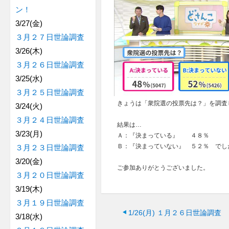
ン！
3/27(金)
３月２７日世論調査
3/26(木)
３月２６日世論調査
3/25(水)
３月２５日世論調査
きょうは「衆院選の投票先は？」を調査
3/24(火)
３月２４日世論調査
結果は…
3/23(月)
Ａ：『決まっている』 ４８％
Ｂ：『決まっていない』 ５２％ でし
３月２３日世論調査
3/20(金)
ご参加ありがとうございました。
３月２０日世論調査
3/19(木)
３月１９日世論調査
1/26(月)
１月２６日世論調査
3/18(水)