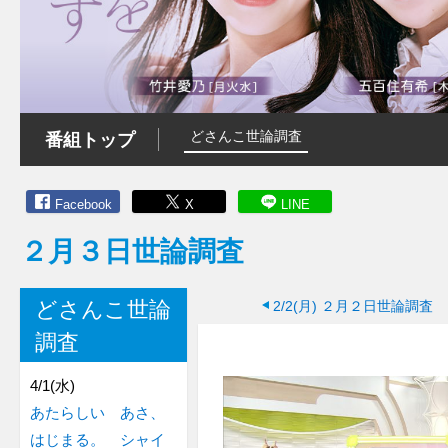
どさんこ世論調査
番組トップ
Facebook
X
LINE
２月３日世論調査
どさんこ世論
2/2(月)
２月２日世論調査
調査
4/1(水)
あたらしい あさ、
はじまる。 シャイ