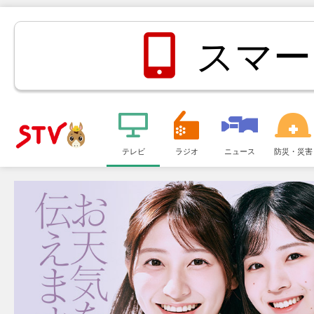
スマー
メ
ニ
テレビ
ラジオ
ニュース
防災・災害
ＳＴＶ札
ュ
ー
幌テレビ