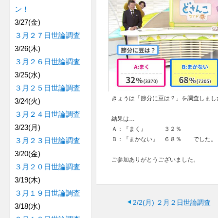
ン！
3/27(金)
３月２７日世論調査
3/26(木)
３月２６日世論調査
3/25(水)
３月２５日世論調査
きょうは「節分に豆は？」を調査しまし
3/24(火)
３月２４日世論調査
結果は…
3/23(月)
Ａ：『まく』 ３２％
Ｂ：『まかない』 ６８％ でした。
３月２３日世論調査
3/20(金)
ご参加ありがとうございました。
３月２０日世論調査
3/19(木)
３月１９日世論調査
2/2(月)
２月２日世論調査
3/18(水)