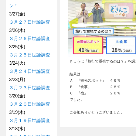
ン！
3/27(金)
３月２７日世論調査
3/26(木)
３月２６日世論調査
3/25(水)
３月２５日世論調査
きょうは「旅行で重視するのは？」を調
3/24(火)
３月２４日世論調査
結果は…
3/23(月)
Ａ：『観光スポット』 ４６％
Ｂ：『食事』 ２８％
３月２３日世論調査
Ｃ：『宿』 ２６％
3/20(金)
でした。
３月２０日世論調査
3/19(木)
ご参加ありがとうございました。
３月１９日世論調査
3/18(水)