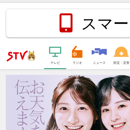
スマー
メ
ニ
テレビ
ラジオ
ニュース
防災・災害
ＳＴＶ札
ュ
ー
幌テレビ