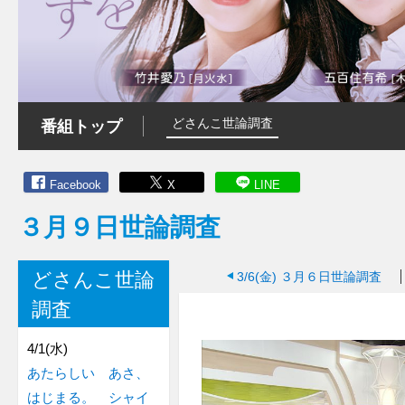
どさんこ世論調査
番組トップ
Facebook
X
LINE
３月９日世論調査
どさんこ世論
3/6(金)
３月６日世論調査
調査
4/1(水)
あたらしい あさ、
はじまる。 シャイ