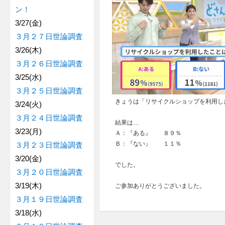
ン！
3/27(金)
３月２７日世論調査
3/26(木)
３月２６日世論調査
3/25(水)
３月２５日世論調査
きょうは「リサイクルショップを利用し
3/24(火)
３月２４日世論調査
結果は…
3/23(月)
Ａ：『ある』 ８９％
Ｂ：『ない』 １１％
３月２３日世論調査
3/20(金)
でした。
３月２０日世論調査
3/19(木)
ご参加ありがとうございました。
３月１９日世論調査
3/18(水)