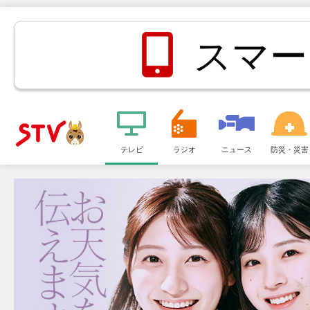
スマー
メ
ニ
テレビ
ラジオ
ニュース
防災・災害
ＳＴＶ札
ュ
ー
幌テレビ