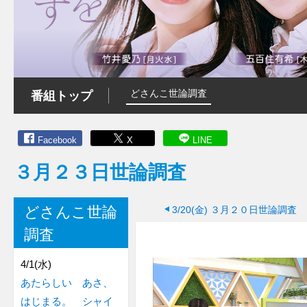
どさんこ世論調査
番組トップ
Facebook
X
LINE
３月２３日世論調査
どさんこ世論
3/20(金)
３月２０日世論調査
調査
4/1(水)
あたらしい あさ、
はじまる。 シャイ