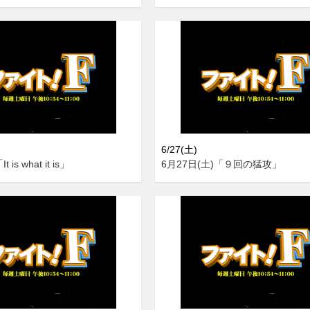
6/27(土)
 is what it is」
6月27日(土)「９回の猛攻」