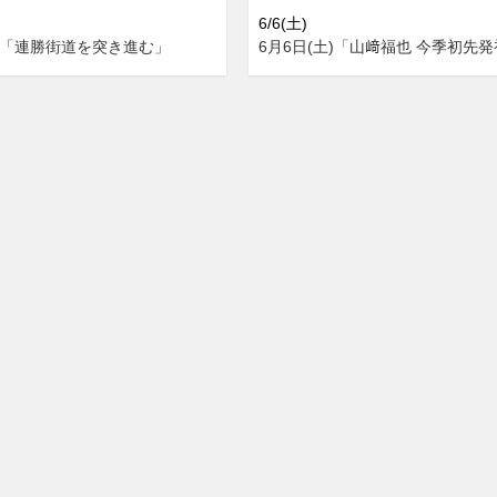
6/6(土)
土)「連勝街道を突き進む」
6月6日(土)「山﨑福也 今季初先