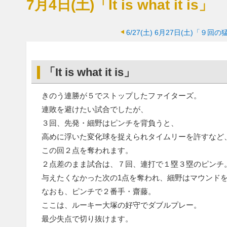
7月4日(土)「It is what it is」
6/27(土)
6月27日(土)「９回の
「It is what it is」
きのう連勝が５でストップしたファイターズ。
連敗を避けたい試合でしたが、
３回、先発・細野はピンチを背負うと、
高めに浮いた変化球を捉えられタイムリーを許すなど
この回２点を奪われます。
２点差のまま試合は、７回、連打で１塁３塁のピンチ
与えたくなかった次の1点を奪われ、細野はマウンド
なおも、ピンチで２番手・齋藤。
ここは、ルーキー大塚の好守でダブルプレー。
最少失点で切り抜けます。