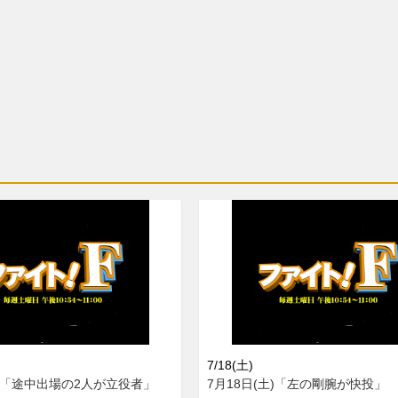
7/18(土)
土)「途中出場の2人が立役者」
7月18日(土)「左の剛腕が快投」