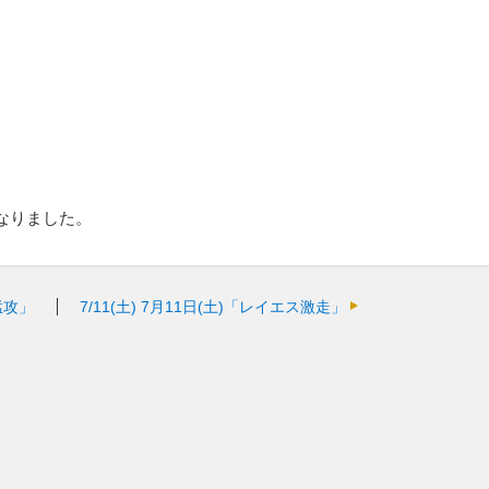
なりました。
猛攻」
7/11(土)
7月11日(土)「レイエス激走」