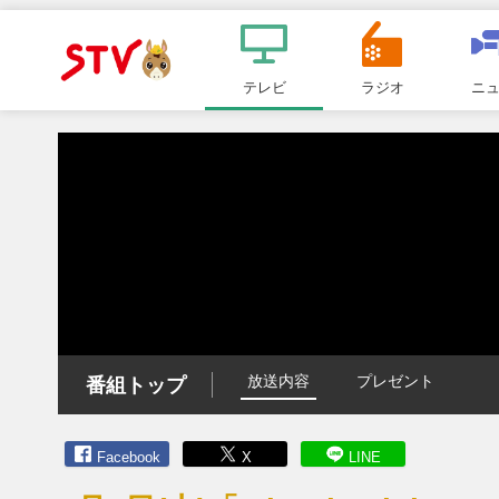
メ
ニ
テレビ
ラジオ
ニ
ＳＴＶ札
ュ
ー
幌テレビ
放送内容
プレゼント
番組トップ
Facebook
X
LINE