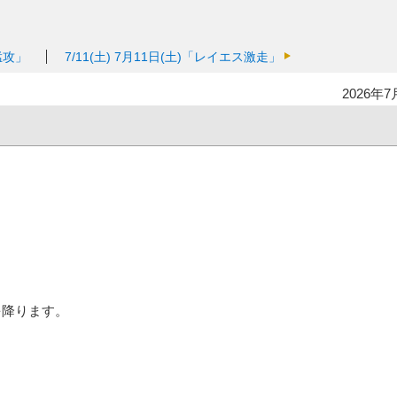
猛攻」
7/11(土)
7月11日(土)「レイエス激走」
2026年7
、
。
を降ります。