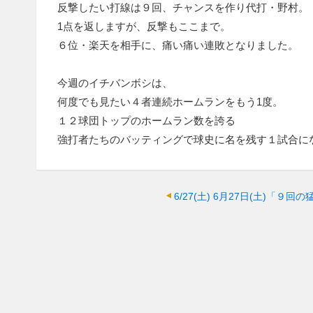
反撃したい打線は９回、チャンスを作り代打・野村。
1点を返しますが、反撃もここまで。
６位・楽天を相手に、痛い痛い連敗となりました。
今週のイチバンボシは、
何度でも見たい４者連続ホームランをもう1度。
１２球団トップのホームラン数を誇る
強打者たちのバッティングで球史に名を残す１試合に
6/27(土)
6月27日(土)「９回の