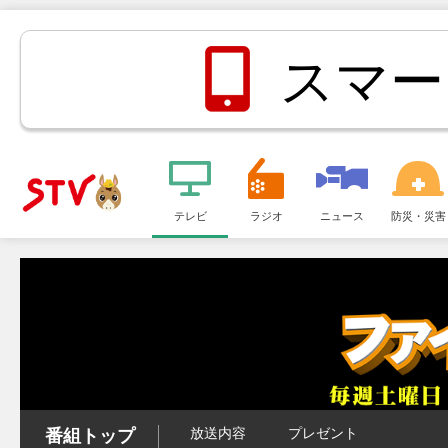
スマー
メ
ニ
テレビ
ラジオ
ニュース
防災・災害
ＳＴＶ札
ュ
ー
幌テレビ
放送内容
プレゼント
番組トップ