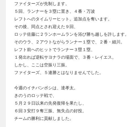
ファイターズが先制します。
５回、ランナーを３塁に置き、４番・万波
レフトへのタイムリーヒット。追加点を奪います。
その後、同点とされ迎えた９回、
ロッテ佐藤に２ランホームランを浴び勝ち越しを許します
そのウラ、２アウトながらランナー１塁で、２番・細川。
レフト前へのヒットでランナー３塁１塁、
１発出れば逆転サヨナラの場面で、３番・レイエス。
しかし、ここは空振り三振。
ファイターズ、５連勝とはなりませんでした。
今週のイチバンボシは、達孝太。
きのうのロッテ戦で、
５月２９日以来の先発復帰を果たし、
６回３安打９奪三振、無失点の好投。
チームの勝利に貢献しました。