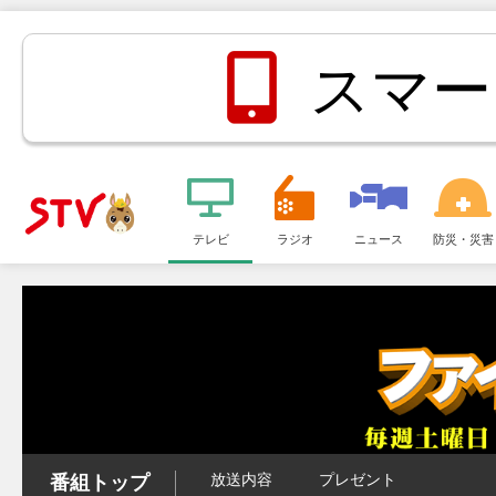
スマー
メ
ニ
テレビ
ラジオ
ニュース
防災・災害
ＳＴＶ札
ュ
ー
幌テレビ
放送内容
プレゼント
番組トップ