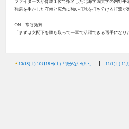
ファイターズが育成１位で指名した北海学園大学の内野手
強肩を生かした守備と広角に強い打球を打ち分ける打撃が
ON 常谷拓輝
「まずは支配下を勝ち取って一軍で活躍できる選手になり
10/18(土)
10月18日(土)「後がない戦い」
11/1(土)
11