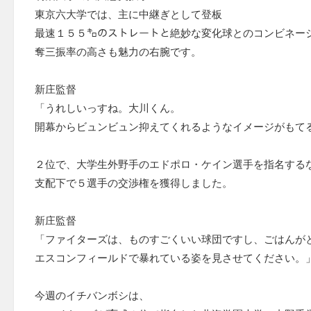
東京六大学では、主に中継ぎとして登板
最速１５５㌔のストレートと絶妙な変化球とのコンビネー
奪三振率の高さも魅力の右腕です。
新庄監督
「うれしいっすね。大川くん。
開幕からビュンビュン抑えてくれるようなイメージがもて
２位で、大学生外野手のエドポロ・ケイン選手を指名する
支配下で５選手の交渉権を獲得しました。
新庄監督
「ファイターズは、ものすごくいい球団ですし、ごはんが
エスコンフィールドで暴れている姿を見させてください。
今週のイチバンボシは、