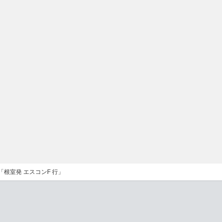
)「根室発 エスコンF 行」