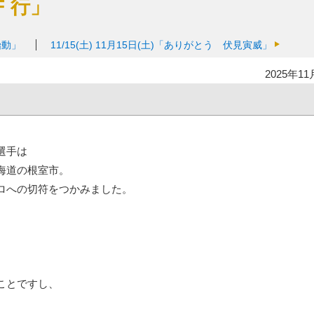
F 行」
始動」
11/15(土)
11月15日(土)「ありがとう 伏見寅威」
2025年11
選手は
海道の根室市。
ロへの切符をつかみました。
ことですし、