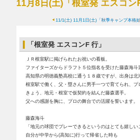
11月8日(土)「根室発 エスコン
11/1(土)
11月1日(土)「秋季キャンプ本格
「根室発 エスコンF 行」
ＪＲ根室駅に掲げられたお祝いの看板。
ファイターズからドラフト５位指名を受けた藤森海斗
高知県の明徳義塾高校に通う１８歳ですが、出身は北
根室駅で働く、父・塁さんに男手一つで育てられ、プ
きょう、地元・根室で仮契約を結んだ藤森選手。
父への感謝を胸に、プロの舞台での活躍を誓います。
藤森海斗
「地元の球団でプレーできるというのはとても嬉しい
自分が中学から(高知に)行って帰省した時も