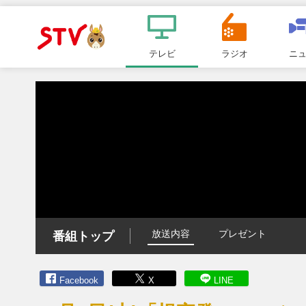
メ
ニ
テレビ
ラジオ
ニ
ＳＴＶ札
ュ
ー
幌テレビ
放送内容
プレゼント
番組トップ
Facebook
X
LINE