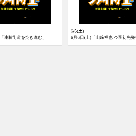
6/6(土)
土)「連勝街道を突き進む」
6月6日(土)「山﨑福也 今季初先