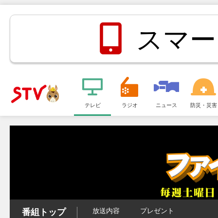
スマー
メ
ニ
テレビ
ラジオ
ニュース
防災・災害
ＳＴＶ札
ュ
ー
幌テレビ
放送内容
プレゼント
番組トップ