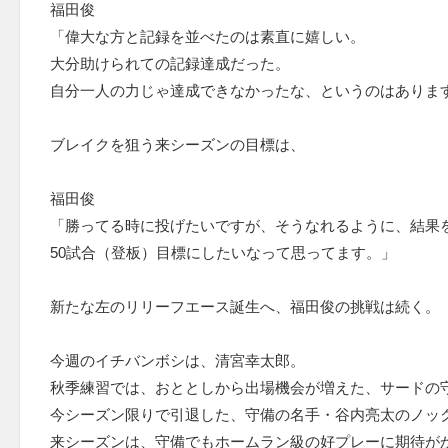
福田俊
「偉大な方と記録を並べたのは素直に嬉しい。
大分助けられての記録達成だった。
自分一人の力じゃ達成できなかったな、というのはありま
ブレイクを狙う来シーズンの目標は、
福田俊
「勝ってる時に投げたいですが、そうなれるように、結果
50試合（登板）目標にしたいなって思ってます。」
新たな左のリリーフエース誕生へ、福田俊の挑戦は続く。
今週のイチバンボシは、清宮幸太郎。
秋季練習では、おととしから出場機会が増えた、サードの
今シーズン限りで引退した、守備の名手・谷内亮太のノッ
来シーズンは、守備でもホームラン級の好プレーに期待が