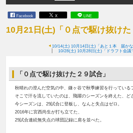
Facebook
X
LINE
10月21日(土)「０点で駆け抜け
10/14(土)
10月14日(土)「あと１本 届
10/28(土)
10月28日(土)「ドラフト会
「０点で駆け抜けた２９試合」
秋晴れの澄んだ空気の中、鎌ヶ谷で秋季練習を行っている
そこで汗を流していたのは、飛躍のシーズンを終えた、ど
今シーズンは、29試合に登板し、なんと失点はゼロ。
2016年に宮西尚生が打ち立てた、
29試合連続無失点の球団記録に肩を並べた。