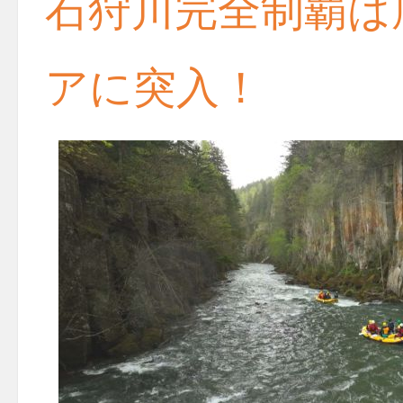
石狩川完全制覇は
アに突入！