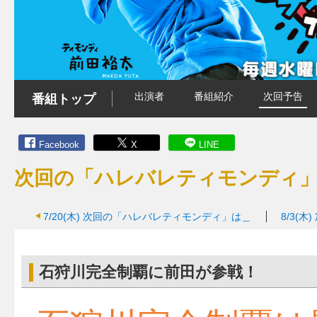
出演者
番組紹介
次回予告
番組トップ
Facebook
X
LINE
次回の「ハレバレティモンディ
7/20(木)
次回の「ハレバレティモンディ」は＿
8/3(木)
石狩川完全制覇に前田が参戦！