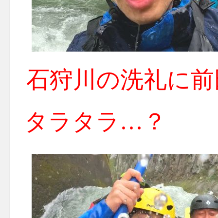
石狩川の洗礼に前
タラタラ…？