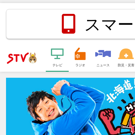
スマー
メ
ニ
テレビ
ラジオ
ニュース
防災・災害
ＳＴＶ札
ュ
ー
幌テレビ