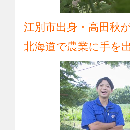
江別市出身・高田秋
北海道で農業に手を出