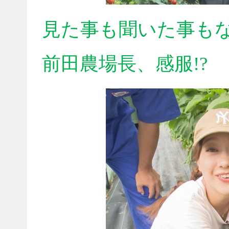
見た事も聞いた事も
前田農場長、感服!?