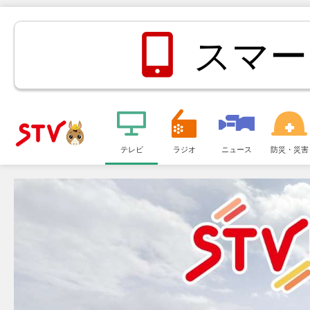
スマー
メ
ニ
テレビ
ラジオ
ニュース
防災・災害
ＳＴＶ札
ュ
ー
幌テレビ