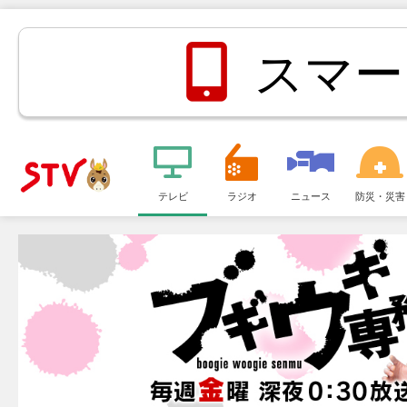
スマー
メ
ニ
テレビ
ラジオ
ニュース
防災・災害
ＳＴＶ札
ュ
ー
幌テレビ