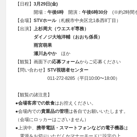
【日程】
3
月29日(金)
開場：
午後6時
開演：
午後6時30分
(※約2時間
【会場】
STVホール
（札幌市中央区北1条西8丁目）
【出演】
上杉周大（ウエスギ専務）
ダイノジ大地洋輔（おおち係長）
雨宮萌果
瀬川あやか
ほか
【観覧】画面下の
応募フォーム
からご応募ください
【問い合わせ】
STV視聴者センター
011-272-8285（平日10:00〜18:00）
【観覧の諸注意】
●
会場客席での飲食
はお控えください。
●会場内での
貴重品の管理
は各自でお願いいたします。
（会場にロッカーはございません）
●上演中、
携帯電話・スマートフォンなどの電子機器
は
電源をお切りいただくかマナーモードに設定の上、