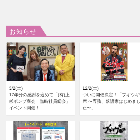
お知らせ
3/2(土)
12/2(土)
17年分の感謝を込めて「(有)上
ついに開催決定！「ブギウギ
杉ポンプ商会 臨時社員総会」
席 〜専務、落語家はじめま
イベント開催！
た〜」