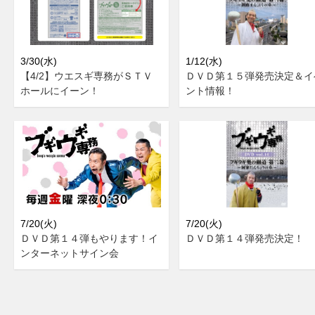
3/30(水)
1/12(水)
【4/2】ウエスギ専務がＳＴＶ
ＤＶＤ第１５弾発売決定＆イ
ホールにイーン！
ント情報！
7/20(火)
7/20(火)
ＤＶＤ第１４弾もやります！イ
ＤＶＤ第１４弾発売決定！
ンターネットサイン会