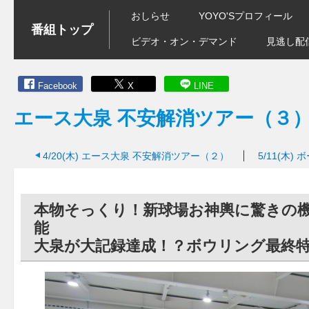
おしらせ
YOYO'Sプロフィール
番組トップ
ビデオ・オン・デマンド
見逃し配
Facebook
X
LINE
エース大泉 不安解消ツアー（３
4/20(木)
エース大泉 不安解消ツアー（２）
5/11(木)
ボ
本物そっくり！新球場お神輿に驚きの
大泉が大記録達成！？ボウリング最終