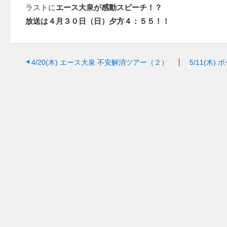
ラストに
エース大泉が感動スピーチ！？
放送は４月３０日（日）夕方４：５５！！
4/20(木)
エース大泉 不安解消ツアー（２）
5/11(木)
ボ