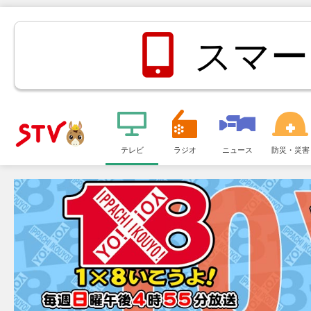
スマー
メ
ニ
テレビ
ラジオ
ニュース
防災・災害
ＳＴＶ札
ュ
ー
幌テレビ