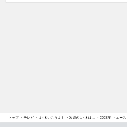
トップ
テレビ
１×８いこうよ！
次週の１×８は…
2023年
エース