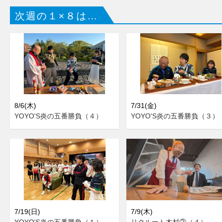
次週の１×８は…
8/6(木)
7/31(金)
YOYO'S炎の五番勝負（４）
YOYO'S炎の五番勝負（３）
7/19(日)
7/9(木)
YOYO'S炎の五番勝負（１）
リクルート木村②（４）