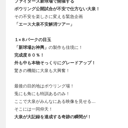
ファイターズ新球場で開催する
ボウリング公開試合
が不安で仕方ない大泉！
その不安を楽しさに変える緊急企画
「エース大泉不安解消ツアー」
１×８パークの目玉
「新球場お神輿」
の製作も佳境に！
完成度８０％！
外も中も本物そっくりにグレードアップ！
驚きの機能に大泉も大興奮！
最後の目的地はボウリング場！
兎にも角にも特訓あるのみ！
ここで大泉がみんなにある映像を見せる…
そこには一同仰天！
大泉が大記録を達成する奇跡の瞬間が！