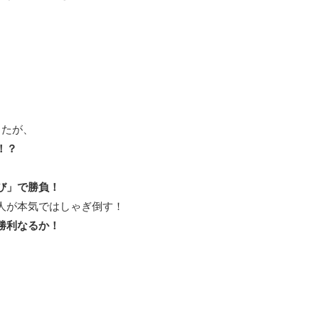
ったが、
！？
び」で勝負！
人が本気ではしゃぎ倒す！
勝利なるか！