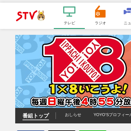
メ
ニ
テレビ
ラジオ
ニ
ＳＴＶ札
ュ
ー
幌テレビ
おしらせ
YOYO'Sプロフィー
番組トップ