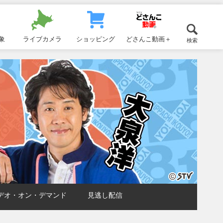
象
ライブカメラ
ショッピング
どさんこ動画＋
検索
デオ・オン・デマンド
見逃し配信