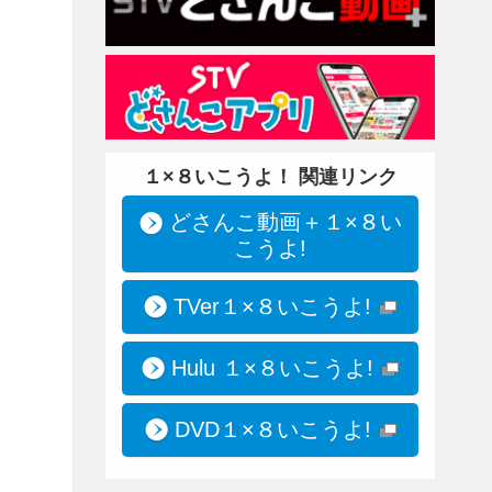
１×８いこうよ！ 関連リンク
どさんこ動画＋１×８い
こうよ!
TVer１×８いこうよ!
Hulu １×８いこうよ!
DVD１×８いこうよ!