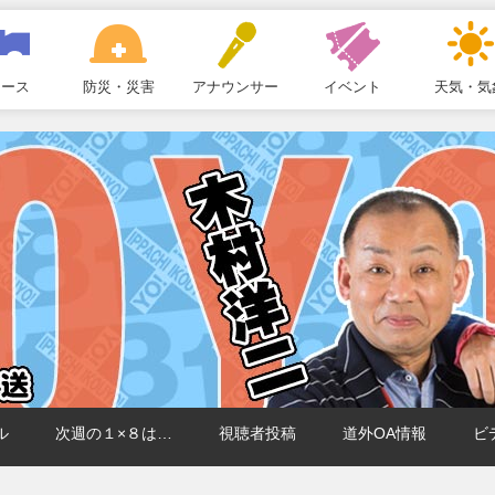
ュース
防災・災害
アナウンサー
イベント
天気・気
ル
次週の１×８は…
視聴者投稿
道外OA情報
ビ