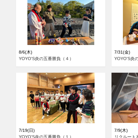
8/6(木)
7/31(金)
YOYO'S炎の五番勝負（４）
YOYO'S
7/19(日)
7/9(木)
YOYO'S炎の五番勝負（１）
リクルート