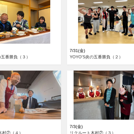
7/31(金)
炎の五番勝負（３）
YOYO'S炎の五番勝負（２）
7/3(金)
木村②（４）
リクルート木村②（３）