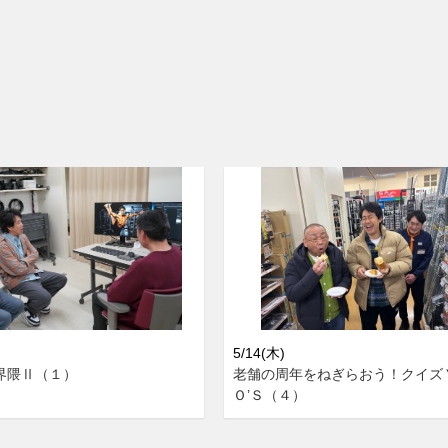
5/14(木)
界隈Ⅱ（１）
老舗の周年をねぎらおう！クイズ
Ｏ’Ｓ（４）