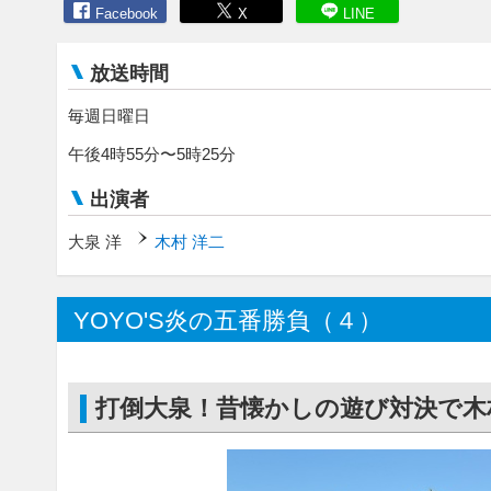
Facebook
X
LINE
放送時間
毎週日曜日
午後4時55分〜5時25分
出演者
大泉 洋
木村 洋二
YOYO'S炎の五番勝負（４）
打倒大泉！昔懐かしの遊び対決で木