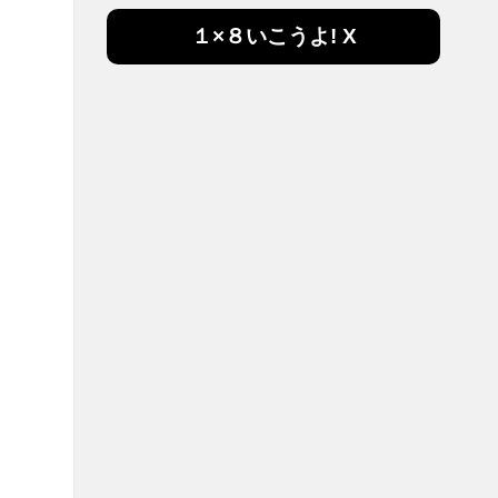
１×８いこうよ! X