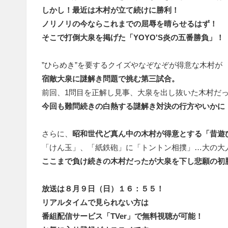
しかし！最近は木村が立て続けに勝利！
ノリノリの今ならこれまでの屈辱を晴らせるはず！
そこで打倒大泉を掲げた「YOYO'S炎の五番勝負」！
”ひらめき”を要するクイズやなぞなぞが得意な木村が
宿敵大泉に謎解き問題で挑む第三試合。
前回、1問目を正解し見事、大泉を出し抜いた木村だ
今回も難問続きの白熱する謎解き対決の行方やいかに
さらに、
昭和世代ど真ん中の木村が得意とする「昔遊
「けん玉」、「紙鉄砲」に「トントン相撲」…大の大
ここまで負け続きの木村だったが大泉を下し悲願の初
放送は８月９日（日）１６：５５！
リアルタイムで見られない方は
番組配信サービス「TVer」で無料視聴が可能！