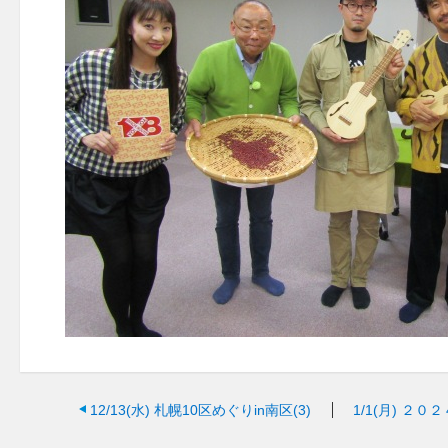
12/13(水)
札幌10区めぐりin南区(3)
1/1(月)
２０２