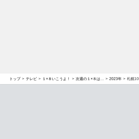
トップ
テレビ
１×８いこうよ！
次週の１×８は…
2023年
札幌10