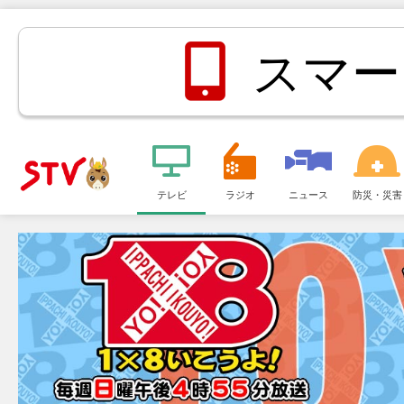
スマー
メ
ニ
テレビ
ラジオ
ニュース
防災・災害
ＳＴＶ札
ュ
ー
幌テレビ