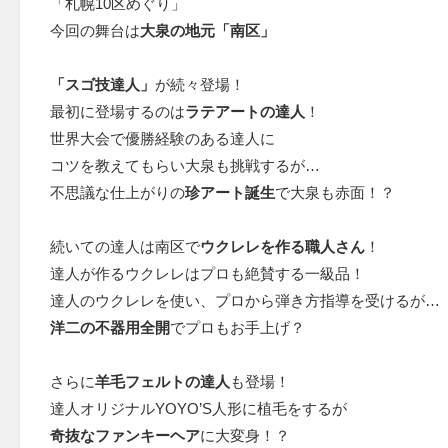
「札幌10区めぐり」
今回の舞台は
大泉の地元「南区」
「スゴ技達人」
が続々登場！
最初に登場するのは
ラテアートの達人
！
世界大会で優勝経験のある達人に
コツを教えてもらい大泉も挑戦するが…
不思議な仕上がりの
珍アート誕生
で大泉も赤面！？
続いての達人は南区で
ウクレレを作る職人さん
！
達人が作るウクレレはプロも絶賛する一級品！
達人のウクレレを使い、プロから弾き方指導を受けるが…
洋二の不器用全開
でプロもお手上げ？
さらに
羊毛フェルトの達人
も登場！
達人オリジナルYOYO’S人形に植毛をするが
奇抜なファンキーヘア
に大変身！？