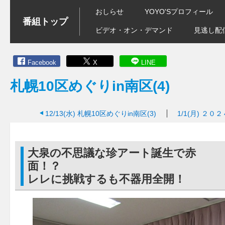
おしらせ
YOYO'Sプロフィール
番組トップ
ビデオ・オン・デマンド
見逃し配
Facebook
X
LINE
札幌10区めぐりin南区(4)
12/13(水)
札幌10区めぐりin南区(3)
1/1(月)
２０２
大泉の不思議な珍アート誕生で赤
面！？ 木
レレに挑戦するも不器用全開！