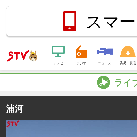
スマー
メ
ニ
テレビ
ラジオ
ニュース
防災・災害
ＳＴＶ札
ュ
ー
ライ
幌テレビ
浦河