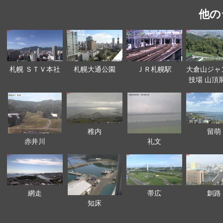
他の
札幌 ＳＴＶ本社
札幌大通公園
ＪＲ札幌駅
大倉山ジャ
技場 山頂
稚内
留萌
赤井川
礼文
網走
帯広
釧路
知床