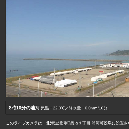
8時10分の浦河
気温：
22.0℃
降水量：
0.0
mm/10分
このライブカメラは、北海道浦河町築地１丁目 浦河町役場に設置さ