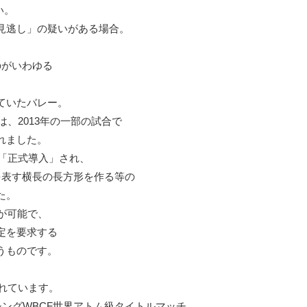
い。
見逃し」の疑いがある場合。
のがいわゆる
ていたバレー。
は、2013年の一部の試合で
れました。
り「正式導入」され、
を表す横長の長方形を作る等の
た。
が可能で、
定を要求する
うものです。
されています。
シングWBCF世界アトム級タイトルマッチ