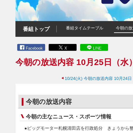
番組タイムテーブル
今朝の放
番組トップ
Facebook
X
LINE
今朝の放送内容 10月25日（水
10/24(火)
今朝の放送内容 10月24
今朝の放送内容
今朝の主なニュース・スポーツ情報
●ビッグモーター札幌清田店を行政処分 きょうから