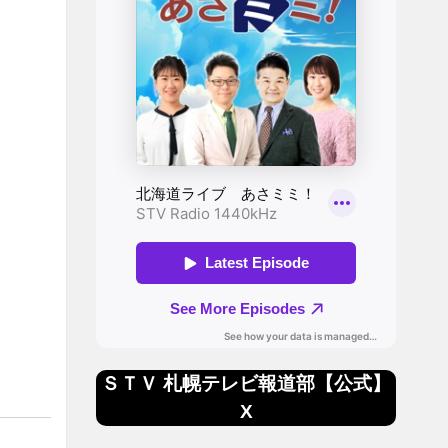
ＳＴＶ 札幌テレビ報道部【公式】
X