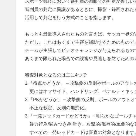
スポーツ競技において審判員の肉眼での判定が難しい
審判員の判定に異議があるときに、撮影・録画された
活用して判定を行う方式のことを指します。
もっとも最近導入されたものと言えば、サッカー界のV
ただし、これはあくまで主審を補助するためのもので
チームが主張してビデオチャレンジが与えられるもの
あくまで限られた場合での誤審や見逃しを防ぐための
審査対象となるのは主に4つで
1.「得点かどうか」 – 攻撃側の反則やボールのアウ
更にはオフサイド、ハンドリング、ペナルティキッ
2.「PKかどうか」 – 攻撃側の反則、ボールのアウト
不正な裁定、反則の無罰化。
3.「一発レッドカードかどうか」 - 明らかなゴール
暴力行為/噛みつき/唾吐き、攻撃的/侮辱的/罵倒的
すべての一発レッドカードは審査の対象となります