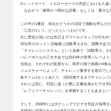
4.レッドカード、イエローカードの判定における人違
なおかつ「確実かつ明白な誤審」もしくは「重大な
この中の1番目、得点かどうかの項目で感動を呼んだ
「三苫の1ミリ」だったというわけです。
次に歴史が浅いのは先日までワールドカップが行われ
2012年のロンドン五輪後に試験導入され。国際大会で
「チャレンジシステム」という名称で「試験導入」さ
バレーボールの三大大会では2014年の世界バレーよ
当初は、それぞれの監督から、両手の指で画面の4角
ジェスチャーによって、チャレンジ要求する形式でし
各チーム1セットあたり、2回失敗するまでチャレンジ
それとは別に、判定に迷った際に主審自身がビデオ判
『レフェリーチャレンジ』を実施することもあるとい
そして、2008年にはボクシングでビデオ判定が採用
本格的に採用されたのが8月11日に行われた女子ボク