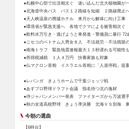
●札幌中心部で出没相次ぐ 迷い込んだ北大植物園が
●北海道中央バス バス１２路線を短縮 ２路線廃止
●天人峡温泉の廃墟ホテル 来月から解体に向け工事
●環境省が緊急支援へ 各地でクマによる被害相次ぐ
●飲料水万引き・逃げようと車発進・警備員に暴行 7
●ニセコのベトナム人男女８人 不法就労・不法残留
●南海トラフ 緊急地震速報最大１３秒遅れる可能性
●所得税減税 １人４万円 扶養家族も対象
●仏マクロン首相 イスラエル首相に「人道停戦」提
●レバンガ きょうホームで千葉ジェッツ戦
●あすプロ野球ドラフト会議 指名待つ北の逸材
●侍ジャパンメンバー発表 ファイターズから万波選
●秋の全道高校野球 きょう準決勝 北海ＶＳ別海 
今朝の選曲
【6時台】