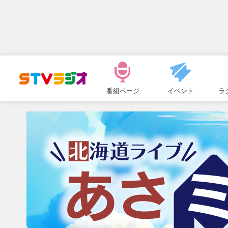
メ
ニ
番組ページ
イベント
ラ
ュ
ー