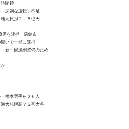
一時閉鎖
へ 深刻な運転手不足
 地元負担２．５億円
2歳男を逮捕 函館市
の疑いで一挙に逮捕
も 新・観測網整備のため
案か
手・根本選手ら２６人
東海大札幌高ＶＳ帯大谷