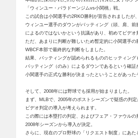
「ウィンユー・パラドーンジムvs小関桃」戦。
この試合は小関選手の2RKO勝利が宣告されましたが
ウィンユー選手のダウンがバッティング（頭、肩、前
によるのではないかという抗議があり、初めてビデオ
ただ、あまりに判断が難しいため暫定的に小関選手の
WBCF本部で最終的な判断をしました。
結果、バッティングが認められるもののヒッティング
バッティング（のみ）によるダウンであるという確証
小関選手の正式な勝利が決まったということがあった
そして、2008年には野球でも採用が始まりました。
まず、MLBで、2005年のポストシーズンで疑惑の判
ビデオ判定の導入が考えられます。
この際には本塁打の判定、およびフェア・ファウルの
2008年シーズンから導入が決定。
さらに、現在のプロ野球の「リクエスト制度」にあたる