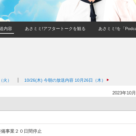
送内容
あさミミ!アフタートークを観る
あさミミ!を「Podc
）
日（火）
10/26(木)
今朝の放送内容 10月26日（木）
2023年10月
整備事業２０日間停止