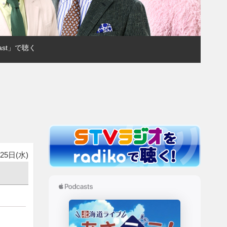
ast」で聴く
25日(水)