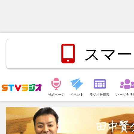
スマー
メ
ニ
番組ページ
イベント
ラジオ番組表
パーソナリ
ュ
ー