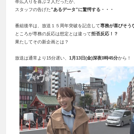
帯広入りを喜ぶ２人だったが、
スタッフの告げた
”あるデータ”に驚愕する・・・
番組後半は、放送１５周年突破を記念して
専務が喜びそう
ところが専務の反応は想定とは違って
拒否反応！？
果たしてその新企画とは？
放送は通常より15分遅い、
1月13日(金)深夜0時45分
から！