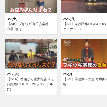
3/2(土)
2/26(月)
【3/8】ブギウギ山岳倶楽部・
【3/1】走行距離HIGH&LOW
白雲山(1)
ァイナル(3)
2/12(月)
2/5(月)
【2/16】番組から重大報告＆走
【2/9】落語家への道 寄席開
行距離HIGH＆LOWファイナル
編
(1)