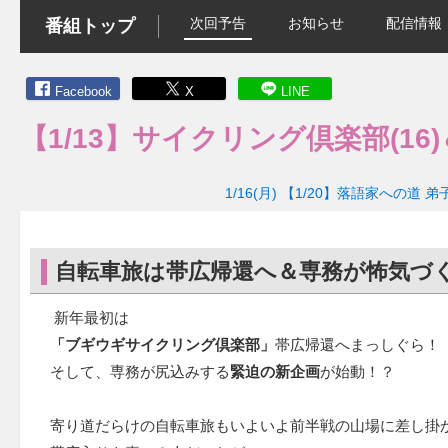
次回予告
お知らせ
配信情報
番組トップ
Facebook
X
LINE
【1/13】サイクリング倶楽部(16)
1/16(月)
【1/20】落語家への道 弟子
自転車旅は帯広帰還へ＆専務が怖気づ
新年最初は
「ブギウギサイクリング倶楽部」
帯広帰還へまっしぐら！
そして、専務が尻込みする
緊迫の新企画
が始動！？
寄り道だらけの自転車旅もいよいよ前半戦の山場に差し掛