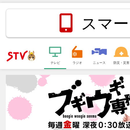
スマー
メ
ニ
テレビ
ラジオ
ニュース
防災・災害
ＳＴＶ札
ュ
ー
幌テレビ