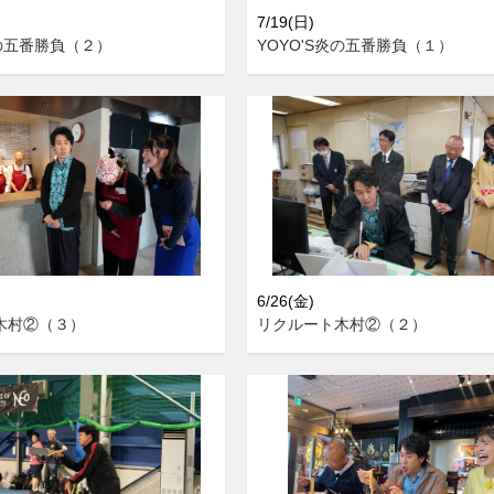
7/19(日)
炎の五番勝負（２）
YOYO'S炎の五番勝負（１）
6/26(金)
木村②（３）
リクルート木村②（２）