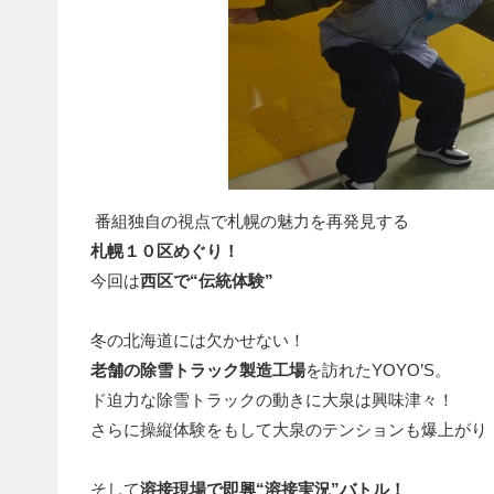
番組独自の視点で札幌の魅力を再発見する
札幌１０区めぐり！
今回は
西区で“伝統体験”
冬の北海道には欠かせない！
老舗の除雪トラック製造工場
を訪れたYOYO’S。
ド迫力な除雪トラックの動きに大泉は興味津々！
さらに操縦体験をもして大泉のテンションも爆上がり
そして
溶接現場で即興“溶接実況”バトル！