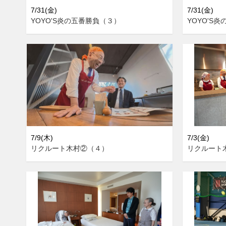
7/31(金)
7/31(金)
YOYO'S炎の五番勝負（３）
YOYO'S
7/9(木)
7/3(金)
リクルート木村②（４）
リクルート