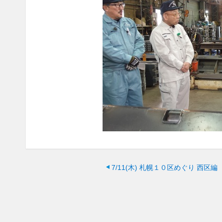
7/11(木)
札幌１０区めぐり 西区編