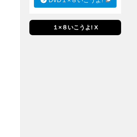
１×８いこうよ! X