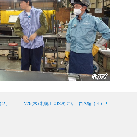
（２）
7/25(木)
札幌１０区めぐり 西区編（４）