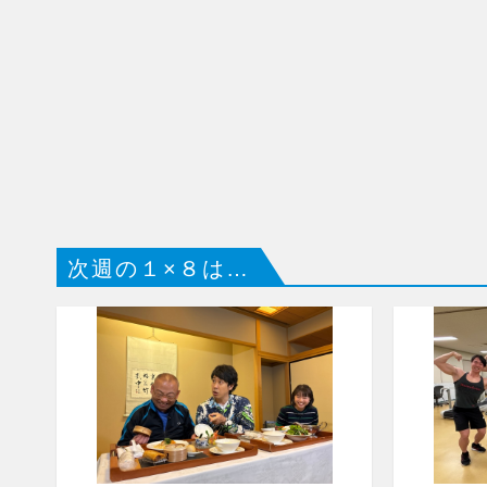
次週の１×８は…