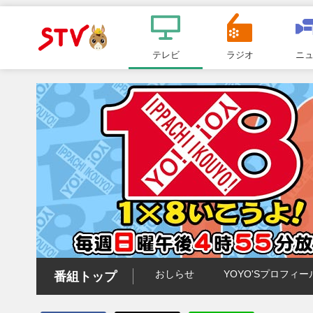
メ
ニ
テレビ
ラジオ
ニ
ＳＴＶ札
ュ
ー
幌テレビ
おしらせ
YOYO'Sプロフィー
番組トップ