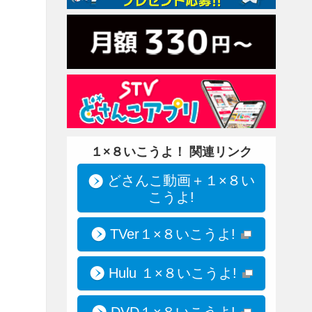
１×８いこうよ！ 関連リンク
どさんこ動画＋１×８い
こうよ!
TVer１×８いこうよ!
Hulu １×８いこうよ!
DVD１×８いこうよ!