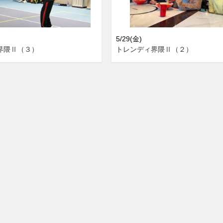
5/29(金)
界隈Ⅱ（３）
トレンディ界隈Ⅱ（２）