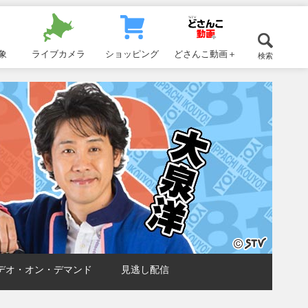
象
ライブカメラ
ショッピング
どさんこ動画＋
検索
デオ・オン・デマンド
見逃し配信