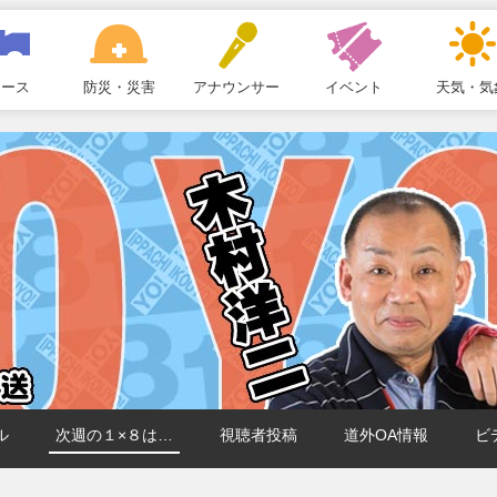
ュース
防災・災害
アナウンサー
イベント
天気・気
ル
次週の１×８は…
視聴者投稿
道外OA情報
ビ