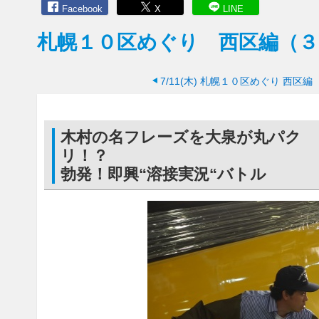
Facebook
X
LINE
札幌１０区めぐり 西区編（３
7/11(木)
札幌１０区めぐり 西区編
木村の名フレーズを大泉が丸パク
リ
勃発！即興“溶接実況“バトル