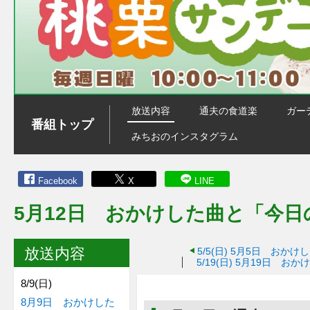
放送内容
通夫の食道楽
ガー
番組トップ
みちおのインスタグラム
Facebook
X
LINE
5月12日 おかけした曲と「今
放送内容
5/5(日)
5月5日 おかけ
5/19(日)
5月19日 おか
8/9(日)
8月9日 おかけした