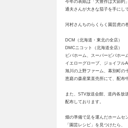
今年の表紙は「大豊作は大節約
通夫さんが大きな茄子を手にし
河村さんちのらくらく園芸虎の巻 V
DCM（北海道・東北の全店）
DMCニコット（北海道全店）
ビバホーム、スーパービバホー
イエローグローブ、ジョイフルA
旭川の上野ファーム、幕別町の
恵庭の森産業直売所にて、配布
また、STV放送会館、道内各放
配布しております。
畑の準備で足を運んだホームセ
「園芸レシピ」を見つけたら、