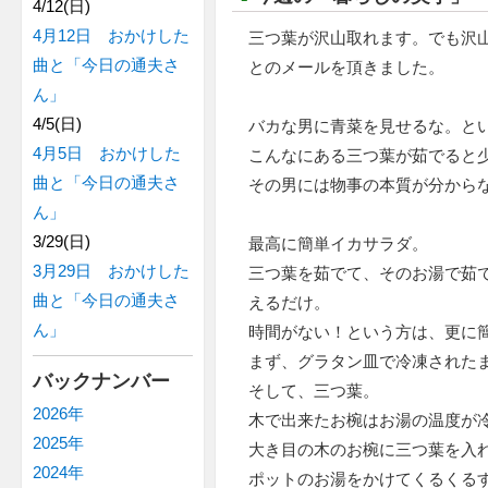
4/12(日)
4月12日 おかけした
三つ葉が沢山取れます。でも沢
曲と「今日の通夫さ
とのメールを頂きました。
ん」
4/5(日)
バカな男に青菜を見せるな。と
4月5日 おかけした
こんなにある三つ葉が茹でると
曲と「今日の通夫さ
その男には物事の本質が分から
ん」
3/29(日)
最高に簡単イカサラダ。
3月29日 おかけした
三つ葉を茹でて、そのお湯で茹
曲と「今日の通夫さ
えるだけ。
ん」
時間がない！という方は、更に
まず、グラタン皿で冷凍された
バックナンバー
そして、三つ葉。
2026年
木で出来たお椀はお湯の温度が
2025年
大き目の木のお椀に三つ葉を入
2024年
ポットのお湯をかけてくるくる