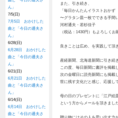
また、引き続き、
ん」
「毎日かんたんイラストおかず
7/5(日)
〜グラタン皿一枚でできる手間
7月5日 おかけした
河村通夫・若杉佳子
曲と「今日の通夫さ
（税込：1430円）もよろしくお
ん」
6/28(日)
良きことは広め、を実践して頂
6月28日 おかけした
曲と「今日の通夫さ
産経新聞、北海道新聞に引き続
ん」
この度、毎日新聞に書評を掲載
6/21(日)
次の金曜日に読売新聞にも掲載
6月21日 おかけした
世に残す文化だと感じ、応援し
曲と「今日の通夫さ
ん」
母の日のプレゼントに「江戸絵
6/14(日)
という方からメールを頂きまし
6月14日 おかけした
曲と「今日の通夫さ
贈り物にはその人を思い出す力