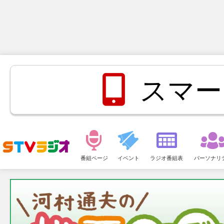
スマー
メ
ニ
番組ページ
イベント
ラジオ番組表
パーソナリ
ュ
ー