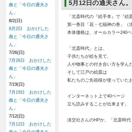
5月12日の通夫さん
曲と「今日の通夫さ
ん」
「北斎時代の『絵手本』で『絵
8/2(日)
第一巻目「花・七福神の巻」（
8月2日 おかけした
本体価格は、オールカラー240ペ
曲と「今日の通夫さ
ん」
「北斎時代」とは、
7/26(日)
子供たちが絵を見て、
7月26日 おかけした
人や物事との付き合い方を学ん
曲と「今日の通夫さ
そして江戸の絵皿は
ん」
私たちのご先祖様が使っていた
7/19(日)
7月19日 おかけした
インターネット上で40ページ
曲と「今日の通夫さ
立ち読みすることが出来ます。
ん」
7/12(日)
淡交社さんのHPか、「北斎時
7月12日 おかけした
曲と「今日の通夫さ