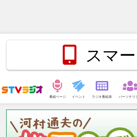
スマー
メ
ニ
番組ページ
イベント
ラジオ番組表
パーソナリ
ュ
ー