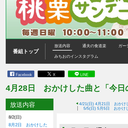
放送内容
通夫の食道楽
ガー
番組トップ
みちおのインスタグラム
Facebook
X
LINE
4月28日 おかけした曲と「今
放送内容
4/21(日)
4月21日 おか
5/5(日)
5月5日 おかけ
8/2(日)
8月2日 おかけした