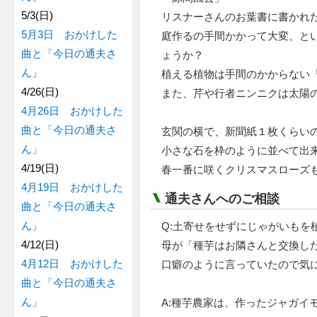
5/3(日)
リスナーさんのお葉書に書かれ
5月3日 おかけした
庭作るの手間かかって大変、と
曲と「今日の通夫さ
ょうか？
ん」
植える植物は手間のかからない
4/26(日)
また、芹や行者ニンニクは太陽
4月26日 おかけした
曲と「今日の通夫さ
玄関の横で、新聞紙１枚くらい
ん」
小さな石を枠のように並べて出
4/19(日)
春一番に咲くクリスマスローズ
4月19日 おかけした
通夫さんへのご相談
曲と「今日の通夫さ
ん」
Q:土寄せをせずにじゃがいもを
4/12(日)
母が「種芋はお隣さんと交換し
4月12日 おかけした
口癖のように言っていたので気
曲と「今日の通夫さ
ん」
A:種芋農家は、作ったジャガイ