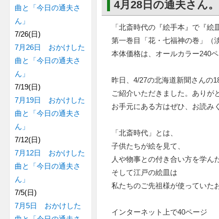
4月28日の通夫さん
曲と「今日の通夫さ
ん」
「北斎時代の『絵手本』で『絵
7/26(日)
第一巻目「花・七福神の巻」（
7月26日 おかけした
本体価格は、オールカラー240ペ
曲と「今日の通夫さ
ん」
昨日、4/27の北海道新聞さんの1
7/19(日)
ご紹介いただきました。ありが
7月19日 おかけした
お手元にある方はぜひ、お読み
曲と「今日の通夫さ
ん」
「北斎時代」とは、
7/12(日)
子供たちが絵を見て、
7月12日 おかけした
人や物事との付き合い方を学ん
曲と「今日の通夫さ
そして江戸の絵皿は
ん」
私たちのご先祖様が使っていた
7/5(日)
7月5日 おかけした
インターネット上で40ページ
曲と「今日の通夫さ