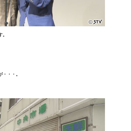
す。
、
が・・・。