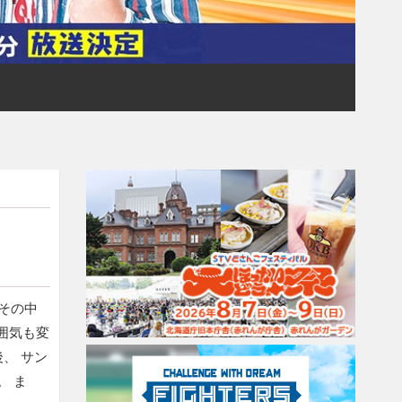
その中
囲気も変
、 サン
。 ま