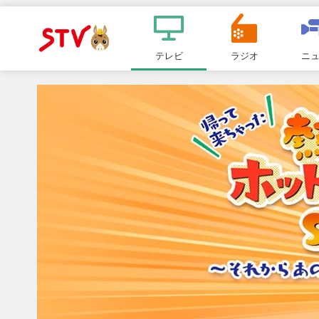
メ
ニ
テレビ
ラジオ
ニ
ＳＴＶ札
ュ
ー
幌テレビ