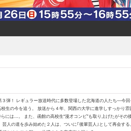
の第３弾！ レギュラー放送時代に多数登場した北海道の人たち—今回
校生の今を追う。 放送から４年、関西の大学に進学しすっかり雰
傍らには…。 また、函館の高校生“漫才コンビ”も取り上げたがその後
 芸人の道を歩み始めた２人は、ついに｢後輩芸人｣として再会する