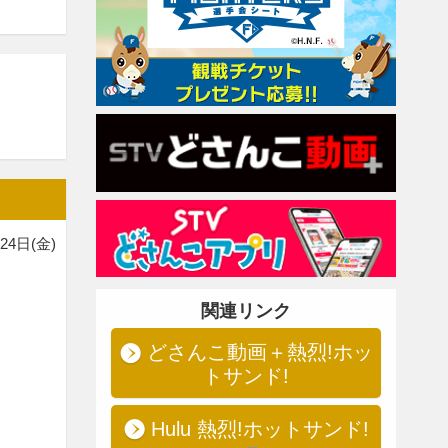
24日(金)
関連リンク
どさんこ動画＋熱烈!ホッ
トサンド!
Hulu 熱烈!ホットサンド!