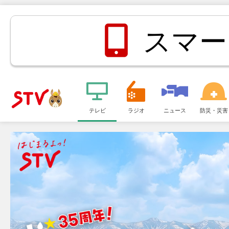
スマー
メ
ニ
テレビ
ラジオ
ニュース
防災・災害
ＳＴＶ札
ュ
ー
幌テレビ