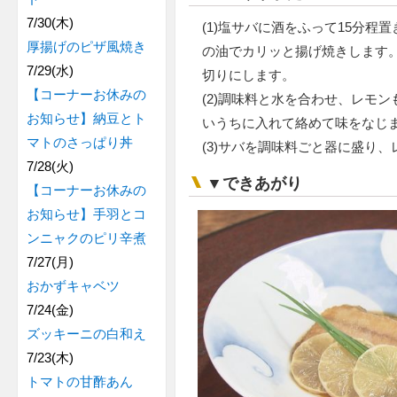
7/30(木)
(1)塩サバに酒をふって15分程
厚揚げのピザ風焼き
の油でカリッと揚げ焼きします
7/29(水)
切りにします。
【コーナーお休みの
(2)調味料と水を合わせ、レモ
お知らせ】納豆とト
いうちに入れて絡めて味をなじ
マトのさっぱり丼
(3)サバを調味料ごと器に盛り
7/28(火)
▼できあがり
【コーナーお休みの
お知らせ】手羽とコ
ンニャクのピリ辛煮
7/27(月)
おかずキャベツ
7/24(金)
ズッキーニの白和え
7/23(木)
トマトの甘酢あん