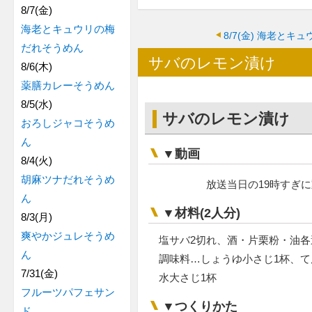
8/7(金)
海老とキュウリの梅
8/7(金)
海老とキュ
だれそうめん
サバのレモン漬け
8/6(木)
薬膳カレーそうめん
8/5(水)
サバのレモン漬け
おろしジャコそうめ
ん
▼動画
8/4(火)
胡麻ツナだれそうめ
放送当日の19時すぎ
ん
▼材料(2人分)
8/3(月)
爽やかジュレそうめ
塩サバ2切れ、酒・片栗粉・油各適
ん
調味料…しょうゆ小さじ1杯、て
7/31(金)
水大さじ1杯
フルーツパフェサン
▼つくりかた
ド