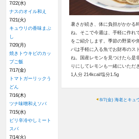
7/22(水)
ナスのオイル和え
7/21(火)
暑さが続き、体に負担がかかる
キュウリの香味まぶ
ね。そこで今週は、手軽に作れ
し
をご紹介します。季節の野菜や
7/20(月)
バは手軽に入る魚でお財布のス
焼きトウキビのカッ
ね。国産レモンを見つけたら是
プご飯
りにしてレモンも一緒にいただ
7/17(金)
1人分 214kcal/塩分1.5g
トマトガーリックう
どん
7/16(木)
8/7(金)
海老とキュ
ツナ味噌和えソバ
7/15(水)
ピリ辛冷やしミート
スパ
7/14(火)