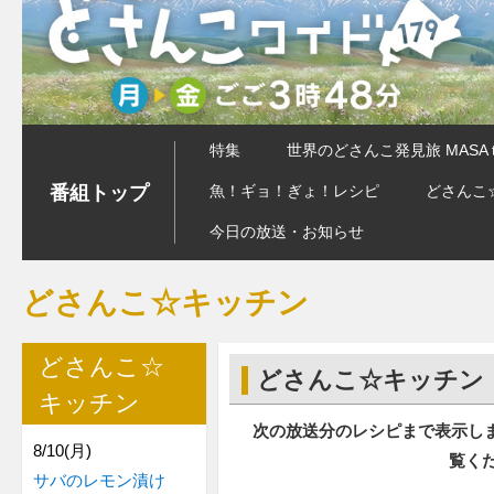
特集
世界のどさんこ発見旅 MASA 
番組トップ
魚！ギョ！ぎょ！レシピ
どさんこ
今日の放送・お知らせ
どさんこ☆キッチン
どさんこ☆
どさんこ☆キッチン
キッチン
次の放送分のレシピまで表示し
8/10(月)
覧く
サバのレモン漬け