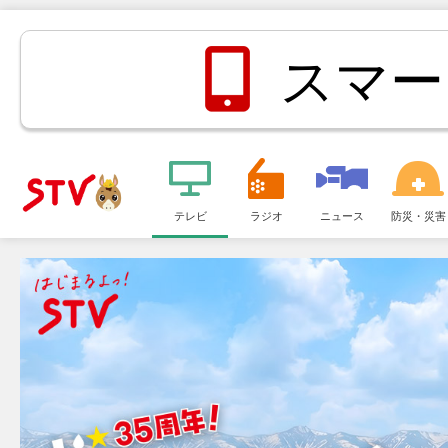
スマー
メ
ニ
テレビ
ラジオ
ニュース
防災・災害
ＳＴＶ札
ュ
ー
幌テレビ