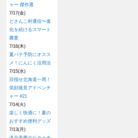
ャー 傑作選
7/17(金)
どさんこ村通信〜進
化を続けるスマート
農業
7/16(木)
夏バテ予防にオスス
メ！にんにく活用法
7/15(水)
目指せ北海道一周！
笑顔発見アドベンチ
ャー #21
7/14(火)
楽しく快適に！夏の
おすすめ便利グッズ
7/13(月)
滝谷美夢のピカイチ