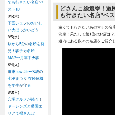
ても行きたい名店”ベ
どさんこ総選挙！道民
スト10
も行きたい名店”ベス
8/6(木)
下國シェフのおいし
遠くても行きたいあのマチの名店
い大ほっかいどう
決定！果たして第1位のお店は
8/5(水)
道内にある数々の名店をご紹介
駅から5分の名所を発
見！駅チカ名所
MAP〜月寒中央駅
8/4(火)
道東now #5〜伝統の
七夕まつり 存続危機
を学生が守る
8/3(月)
穴場グルメが続々！
ヤーレンズと桑園エ
リアで福さんぽ