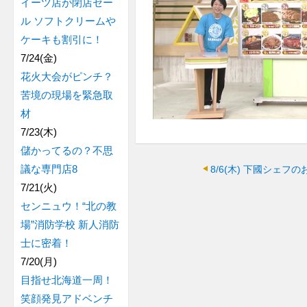
イーツ店が閉店セー
ル ソフトクリームや
ケーキも割引に！
7/24(金)
花火大会がピンチ？
苦境の現場を緊急取
材
7/23(木)
儲かってるの？不思
議な専門店8
8/6(木)
下國シェフの
7/21(火)
センニュウ！“北の教
場”消防学校 新人消防
士に密着！
7/20(月)
目指せ北海道一周！
笑顔発見アドベンチ