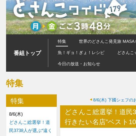
特集
世界のどさんこ発見旅 MASA 
番組トップ
魚！ギョ！ぎょ！レシピ
どさんこ
今日の放送・お知らせ
特集
特集
8/6(木)
下國シェフの
どさんこ総選挙！道民3
8/6(木)
行きたい名店”ベスト1
どさんこ総選挙！道
民3738人が選ぶ“遠く