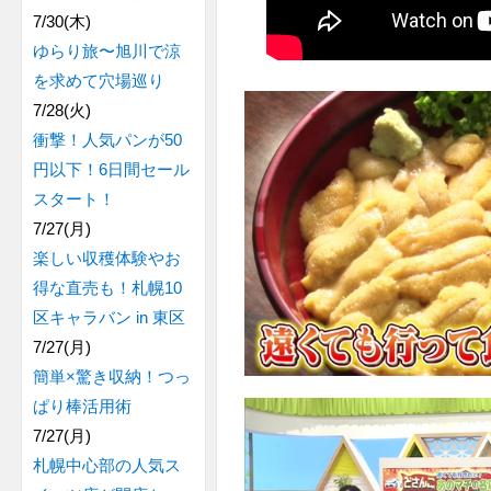
7/30(木)
ゆらり旅〜旭川で涼
を求めて穴場巡り
7/28(火)
衝撃！人気パンが50
円以下！6日間セール
スタート！
7/27(月)
楽しい収穫体験やお
得な直売も！札幌10
区キャラバン in 東区
7/27(月)
簡単×驚き収納！つっ
ぱり棒活用術
7/27(月)
札幌中心部の人気ス