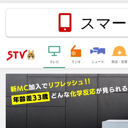
スマー
メ
ニ
テレビ
ラジオ
ニュース
防災・災害
ＳＴＶ札
ュ
ー
幌テレビ