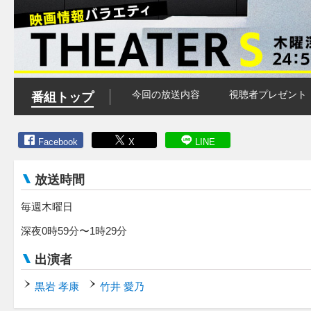
今回の放送内容
視聴者プレゼント
番組トップ
Facebook
X
LINE
放送時間
毎週木曜日
深夜0時59分〜1時29分
出演者
黒岩 孝康
竹井 愛乃